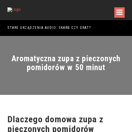
DY WALKI
STARE URZĄDZENIA AUDIO: SKARB CZY GRAT?
Aromatyczna zupa z pieczonych
pomidorów w 50 minut
Dlaczego domowa zupa z
pieczonych pomidorów