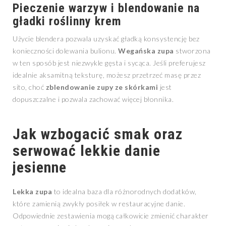
Pieczenie warzyw i blendowanie na
gładki roślinny krem
Użycie blendera pozwala uzyskać gładką konsystencję bez
konieczności dolewania bulionu.
Wegańska zupa
stworzona
w ten sposób jest niezwykle gęsta i sycąca. Jeśli preferujesz
idealnie aksamitną teksturę, możesz przetrzeć masę przez
sito, choć
zblendowanie zupy ze skórkami
jest
dopuszczalne i pozwala zachować więcej błonnika.
Jak wzbogacić smak oraz
serwować lekkie danie
jesienne
Lekka zupa
to idealna baza dla różnorodnych dodatków,
które zamienią zwykły posiłek w restauracyjne danie.
Odpowiednie zestawienia mogą całkowicie zmienić charakter