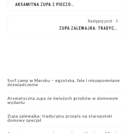
AKSAMITNA ZUPA Z PIECZONEJ DYNI HOKKAIDO: PRZEPIS IDEALNY NA JESIEŃ
Następny post
ZUPA ZALEWAJKA: TRADYCYJNY PRZEPIS NA STAROPOLSKI DOMOWY SPECJAŁ
Surf camp w Maroku – egzotyka, fale i niezapomniane
doświadczenia
Aromatyczna zupa ze świeżych grzybów w domowym
wydaniu
Zupa zalewajka: tradycyjny przepis na staropolski
domowy specjał