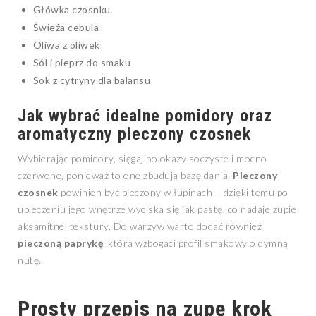
Główka czosnku
Świeża cebula
Oliwa z oliwek
Sól i pieprz do smaku
Sok z cytryny dla balansu
Jak wybrać idealne pomidory oraz
aromatyczny pieczony czosnek
Wybierając pomidory, sięgaj po okazy soczyste i mocno
czerwone, ponieważ to one zbudują bazę dania.
Pieczony
czosnek
powinien być pieczony w łupinach – dzięki temu po
upieczeniu jego wnętrze wyciska się jak pastę, co nadaje zupie
aksamitnej tekstury. Do warzyw warto dodać również
pieczoną paprykę
, która wzbogaci profil smakowy o dymną
nutę.
Prosty przepis na zupę krok