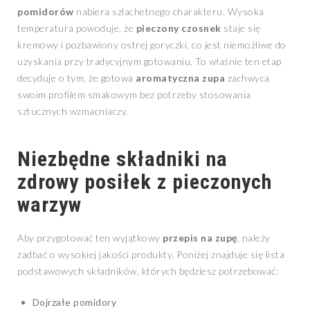
pomidorów
nabiera szlachetnego charakteru. Wysoka
temperatura powoduje, że
pieczony czosnek
staje się
kremowy i pozbawiony ostrej goryczki, co jest niemożliwe do
uzyskania przy tradycyjnym gotowaniu. To właśnie ten etap
decyduje o tym, że gotowa
aromatyczna zupa
zachwyca
swoim profilem smakowym bez potrzeby stosowania
sztucznych wzmacniaczy.
Niezbędne składniki na
zdrowy posiłek z pieczonych
warzyw
Aby przygotować ten wyjątkowy
przepis na zupę
, należy
zadbać o wysokiej jakości produkty. Poniżej znajduje się lista
podstawowych składników, których będziesz potrzebować:
Dojrzałe pomidory