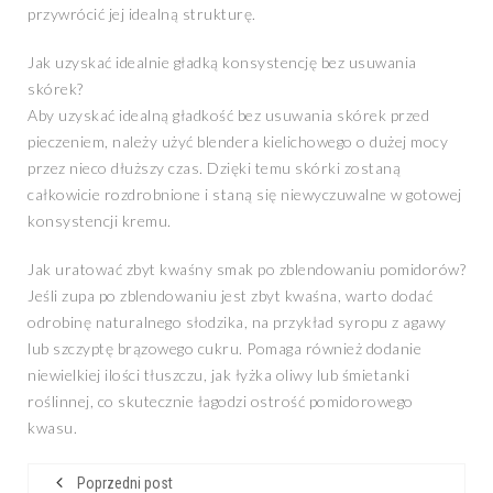
przywrócić jej idealną strukturę.
Jak uzyskać idealnie gładką konsystencję bez usuwania
skórek?
Aby uzyskać idealną gładkość bez usuwania skórek przed
pieczeniem, należy użyć blendera kielichowego o dużej mocy
przez nieco dłuższy czas. Dzięki temu skórki zostaną
całkowicie rozdrobnione i staną się niewyczuwalne w gotowej
konsystencji kremu.
Jak uratować zbyt kwaśny smak po zblendowaniu pomidorów?
Jeśli zupa po zblendowaniu jest zbyt kwaśna, warto dodać
odrobinę naturalnego słodzika, na przykład syropu z agawy
lub szczyptę brązowego cukru. Pomaga również dodanie
niewielkiej ilości tłuszczu, jak łyżka oliwy lub śmietanki
roślinnej, co skutecznie łagodzi ostrość pomidorowego
kwasu.
Poprzedni post