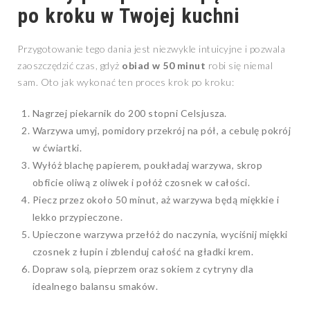
po kroku w Twojej kuchni
Przygotowanie tego dania jest niezwykle intuicyjne i pozwala
zaoszczędzić czas, gdyż
obiad w 50 minut
robi się niemal
sam. Oto jak wykonać ten proces krok po kroku:
Nagrzej piekarnik do 200 stopni Celsjusza.
Warzywa umyj, pomidory przekrój na pół, a cebulę pokrój
w ćwiartki.
Wyłóż blachę papierem, poukładaj warzywa, skrop
obficie oliwą z oliwek i połóż czosnek w całości.
Piecz przez około 50 minut, aż warzywa będą miękkie i
lekko przypieczone.
Upieczone warzywa przełóż do naczynia, wyciśnij miękki
czosnek z łupin i zblenduj całość na gładki krem.
Dopraw solą, pieprzem oraz sokiem z cytryny dla
idealnego balansu smaków.