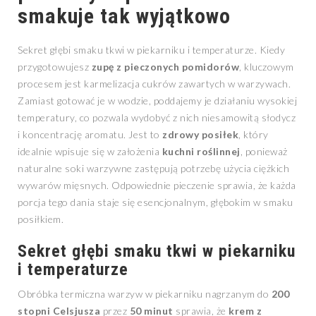
smakuje tak wyjątkowo
Sekret głębi smaku tkwi w piekarniku i temperaturze. Kiedy
przygotowujesz
zupę z pieczonych pomidorów
, kluczowym
procesem jest karmelizacja cukrów zawartych w warzywach.
Zamiast gotować je w wodzie, poddajemy je działaniu wysokiej
temperatury, co pozwala wydobyć z nich niesamowitą słodycz
i koncentrację aromatu. Jest to
zdrowy posiłek
, który
idealnie wpisuje się w założenia
kuchni roślinnej
, ponieważ
naturalne soki warzywne zastępują potrzebę użycia ciężkich
wywarów mięsnych. Odpowiednie pieczenie sprawia, że każda
porcja tego dania staje się esencjonalnym, głębokim w smaku
posiłkiem.
Sekret głębi smaku tkwi w piekarniku
i temperaturze
Obróbka termiczna warzyw w piekarniku nagrzanym do
200
stopni Celsjusza
przez
50 minut
sprawia, że
krem z