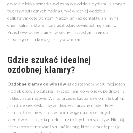
czyścić miękką szmatką zwilżoną w wodzie z mydłem. Klamry z
tworzyw sztucznych można umyć w letniej wodzie z
delikatnym detergentem. Należy unikać kontaktu z silnymi
chemikaliami, które mogą uszkodzić powierzchnię klamry.
Przechowywanie klamer w suchym i czystym miejscu
zapobiegnie ich korozji i zarysowaniom.
Gdzie szukać idealnej
ozdobnej klamry?
Ozdobne klamry do włosów
są dostępne w wielu miejscach
– od sklepów z biżuterią i akcesoriami do włosów, po drogerie
i sklepy internetowe. Warto przeszukać zarówno małe butiki,
jak i duże sieciówki, aby znaleźć wymarzony model. Przy
zakupach online warto zwrócić uwagę na opinie innych
klientów oraz zdjęcia produktu z różnych perspektyw. Nie bój
się eksperymentować i szukać klamry, która idealnie pasuje