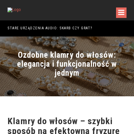
DY WALKI
STARE URZĄDZENIA AUDIO: SKARB CZY GRAT?
Ozdobne klamry do włosów:
elegancja i funkcjonalność w
jednym
Klamry do włosów – szybki
sposób na efektowną fryzurę