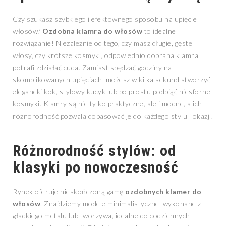
Czy szukasz szybkiego i efektownego sposobu na upięcie
włosów?
Ozdobna klamra do włosów
to idealne
rozwiązanie! Niezależnie od tego, czy masz długie, gęste
włosy, czy krótsze kosmyki, odpowiednio dobrana klamra
potrafi zdziałać cuda. Zamiast spędzać godziny na
skomplikowanych upięciach, możesz w kilka sekund stworzyć
elegancki kok, stylowy kucyk lub po prostu podpiąć niesforne
kosmyki. Klamry są nie tylko praktyczne, ale i modne, a ich
różnorodność pozwala dopasować je do każdego stylu i okazji.
Różnorodność stylów: od
klasyki po nowoczesność
Rynek oferuje nieskończoną gamę
ozdobnych klamer do
włosów
. Znajdziemy modele minimalistyczne, wykonane z
gładkiego metalu lub tworzywa, idealne do codziennych,