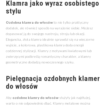
Klamra jako wyraz osobistego
stylu
Ozdobna klamra do włosów
to nie tylko praktyczny
dodatek, ale również sposób na wyrażenie siebie. Możesz
dopasować ją do swojego nastroju, stroju lub okazji.
Elegancka, złota klamra idealnie sprawdzi się na wieczorne
wyjście, a kolorowa, plastikowa klamra doda energii
codziennej stylizacji. Klamry z motywami kwiatowymi lub
zwierzęcymi podkreślą romantyczny charakter, a klamry
geometryczne dodadzą nowoczesnego szyku.
Pielęgnacja ozdobnych klamer
do włosów
Aby
ozdobne klamry do włosów
służyły jak najdłużej,
warto o nie odpowiednio dbać. Klamry metalowe można