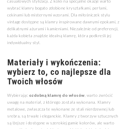
casualowych stylizacji. Z kolei na specjalne okazje warto
wybrać klamry bogato zdobione kryształkami, perłami,
cekinami lub misternymi wzorami. Dla miłośniczek stylu
vintage dostępne są klamry inspirowane dawnymi epokami, z
delikatnymi ażurami i kamieniami. Niezależnie od preferencji,
każda kobieta znajdzie idealną klamrę, która podkreśli jej
indywidualny styl.
Materiały i wykończenia:
wybierz to, co najlepsze dla
Twoich włosów
Wybierając
ozdobną klamrę do włosów
, warto zwrócić
uwagę na materiał, z którego została wykonana. Klamry
metalowe, zwłaszcza te wykonane ze stali nierdzewnej lub
srebra, są trwałe i eleganckie. Klamry z tworzyw sztucznych
są lżejsze i dostępne w szerokiej gamie kolorów, ale warto