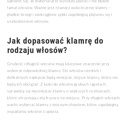
upewnić się, że materiał jest wysokiej jakości i nie będzie
łamał włosów. Ważne jest również wykończenie klamry –
gładkie brzegi i zaokrąglone ząbki zapobiegną plątaniu się i
uszkodzeniom włosów.
Jak dopasować klamrę do
rodzaju włosów?
Grubość i długość włosów mają kluczowe znaczenie przy
wyborze odpowiedniej klamry. Do włosów cienkich i
delikatnych najlepsze będą mniejsze, lżejsze klamry, które nie
będą ich obciążać. Z kolei do włosów grubych i gęstych
sprawdzą się mocniejsze klamry o większych rozmiarach,
które utrzymają całą fryzurę na miejscu. Przy długich włosach
warto wybierać klamry z mocnym chwytem, które zapobiegną
wypadaniu włosów z upięcia.