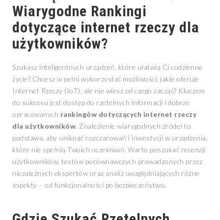
Wiarygodne
Rankingi
dotyczące internet rzeczy dla
użytkowników
?
Szukasz inteligentnych urządzeń, które ułatwią Ci codzienne
życie? Chcesz w pełni wykorzystać możliwości, jakie oferuje
Internet Rzeczy (IoT), ale nie wiesz od czego zacząć? Kluczem
do sukcesu jest dostęp do rzetelnych informacji i dobrze
opracowanych
rankingów dotyczących internet rzeczy
dla użytkowników
. Znalezienie wiarygodnych źródeł to
podstawa, aby uniknąć rozczarowań i inwestycji w urządzenia,
które nie spełnią Twoich oczekiwań. Warto poszukać recenzji
użytkowników, testów porównawczych prowadzonych przez
niezależnych ekspertów oraz analiz uwzględniających różne
aspekty – od funkcjonalności po bezpieczeństwo.
Gdzie Szukać Rzetelnych