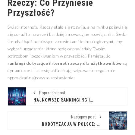
Rzeczy: Co Przyniesie
Przyszłość?
Świat Internetu Rzeczy stale się rozwija, a na rynku pojawiają
się coraz to nowsze i bardziej innowacyjne rozwiązania. Śledź
trendy i bądź na bieżąco z nowinkami technologicznymi, aby
wybrać urządzenia, które będą odpowiadały Twoim
potrzebom i oczekiwaniom w przyszłości. Pamiętaj, że
rankingi dotyczące internet rzeczy dla użytkowników
są
dynamiczne i stale się aktualizują, więc warto regularnie
sprawdzać najnowsze zestawienia.
Poprzedni post
NAJNOWSZE RANKINGI 5G I NOWE SMARTFONY NA HORYZONCIE
Następny post
ROBOTYZACJA W POLSCE: ANALIZA I PORÓWNANIE FIRM