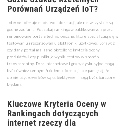
Porównań Urządzeń IoT?
Internet oferuje mnóstwo informacji, ale nie wszystkie są
godne zaufania. Poszukaj rankingów publikowanych przez
renomowane portale technologiczne, które specjalizują się w
testowaniu i recenzowaniu elektroniki użytkowej. Sprawdź,
czy dany portal ma jasno określone kryteria oceny
produktów i czy publikuje wyniki testów w sposób
transparentny. Fora internetowe i grupy dyskusyjne mogą
być również cennym źródłem informacji, ale pamiętaj, że
opinie użytkowników są subiektywne i mogą być obarczone
błędami.
Kluczowe Kryteria Oceny w
Rankingach dotyczących
internet rzeczy dla