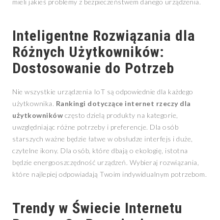
mieli jakieś problemy z bezpieczeństwem danego urządzenia.
Inteligentne Rozwiązania dla
Różnych Użytkowników:
Dostosowanie do Potrzeb
Nie wszystkie urządzenia IoT są odpowiednie dla każdego
użytkownika.
Rankingi dotyczące internet rzeczy dla
użytkowników
często dzielą produkty na kategorie,
uwzględniając różne potrzeby i preferencje. Dla osób
starszych ważne będzie łatwe w obsłudze interfejs i duże,
czytelne ikony. Dla osób, które dbają o ekologię, istotna
będzie energooszczędność urządzeń. Wybieraj rozwiązania,
które najlepiej odpowiadają Twoim indywidualnym potrzebom.
Trendy w Świecie Internetu