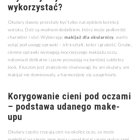
wykorzystać?
Okulary dawno przestały być tylko narzędziem korekcji
wzroku. Dziś są modnym dodatkiem, który może podkreślić
charakter i styl. Wybierając
makijaż dla okularnicy
, warto
wziąć pod uwagę oprawki – ich kształt, kolor i grubość. Grube,
ciemne oprawki wymagają mocniejszego makijażu oczu,
natomiast delikatne i jasne pozwalają na bardziej subtelny
look. Kluczem jest znalezienie równowagi, by ani okulary, ani
makijaż nie dominowały, a harmonijnie się uzupełniały.
Korygowanie cieni pod oczami
– podstawa udanego make-
upu
Okulary często rzucają cień na okolice oczu, co może
pogłębiać wrażenie zmęczenia i uwydatniać cienie pod oczami.