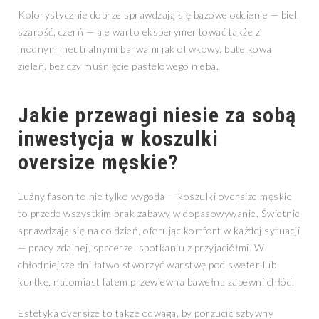
Kolorystycznie dobrze sprawdzają się bazowe odcienie — biel,
szarość, czerń — ale warto eksperymentować także z
modnymi neutralnymi barwami jak oliwkowy, butelkowa
zieleń, beż czy muśnięcie pastelowego nieba.
Jakie przewagi niesie za sobą
inwestycja w koszulki
oversize męskie?
Luźny fason to nie tylko wygoda — koszulki oversize męskie
to przede wszystkim brak zabawy w dopasowywanie. Świetnie
sprawdzają się na co dzień, oferując komfort w każdej sytuacji
— pracy zdalnej, spacerze, spotkaniu z przyjaciółmi. W
chłodniejsze dni łatwo stworzyć warstwę pod sweter lub
kurtkę, natomiast latem przewiewna bawełna zapewni chłód.
Estetyka oversize to także odwaga, by porzucić sztywny