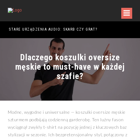
DY WALKI
STARE URZĄDZENIA AUDIO: SKARB CZY GRAT?
Dlaczego koszulki oversize
męskie to must-have w każdej
szafie?
Modne, wygodne i uniwersalne — koszulki oversize męskie
szturmem podbijają codzienną garderobę. Ten luźny fason
wyciągnął zwykły t-shirt na pozycję jednej z kluczowych baz
stylizacji w sezonie. Ich bezpretensjonalny styl, połączony z