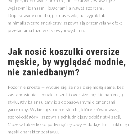
eksperymentować z proporcjami — łatwo zestawić je z
węższymi jeansami, joggerami, a nawet szortami.
Dopasowane dodatki, jak naszywki, naszyjnik lub
minimalistyczne sneakersy, zapewniają przemyślany efekt
przełamania luzu w stylowym wydaniu.
Jak nosić koszulki oversize
męskie, by wyglądać modnie,
nie zaniedbanym?
Pozornie proste — wydaje się, że nosić się mogą same, bez
zastanowienia. Jednak koszulki oversize męskie nabierają
stylu, gdy balansujemy je z dopasowanymi elementami
garderoby. Wybieraj spodnie slim fit, które zrównoważą
szerokość góry i zapewnią schludniejszy odbiór stylizacji.
Możesz także lekko podwinąć rękawy — dodaje to strukturę i
męski charakter zestawu.