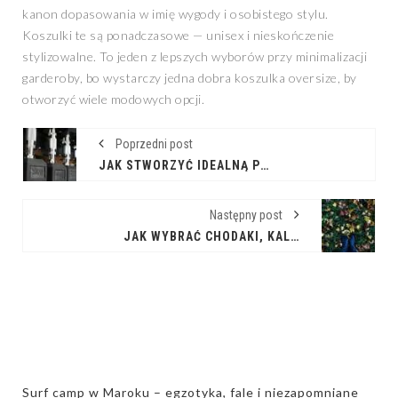
kanon dopasowania w imię wygody i osobistego stylu.
Koszulki te są ponadczasowe — unisex i nieskończenie
stylizowalne. To jeden z lepszych wyborów przy minimalizacji
garderoby, bo wystarczy jedna dobra koszulka oversize, by
otworzyć wiele modowych opcji.
Poprzedni post
JAK STWORZYĆ IDEALNĄ PRZESTRZEŃ TRENINGOWĄ - SPRAWDŹ, JAKI SPRZĘT DO SIŁOWNI DOMOWEJ I FITNESS WARTO MIEĆ
Następny post
JAK WYBRAĆ CHODAKI, KALOSZE I KLAPKI OGRODOWE, ABY PRACA W OGRODZIE BYŁA WYGODNA I BEZPIECZNA?
Surf camp w Maroku – egzotyka, fale i niezapomniane