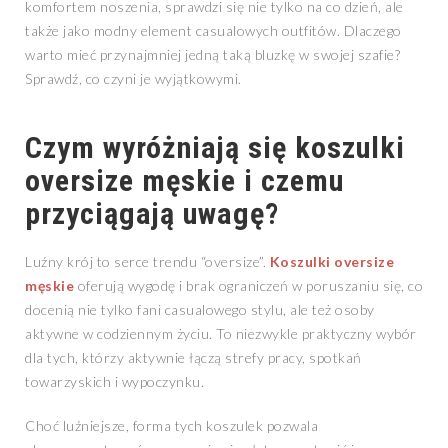
komfortem noszenia, sprawdzi się nie tylko na co dzień, ale
także jako modny element casualowych outfitów. Dlaczego
warto mieć przynajmniej jedną taką bluzkę w swojej szafie?
Sprawdź, co czyni je wyjątkowymi.
Czym wyróżniają się koszulki
oversize męskie i czemu
przyciągają uwagę?
Luźny krój to serce trendu “oversize”.
Koszulki oversize
męskie
oferują wygodę i brak ograniczeń w poruszaniu się, co
docenią nie tylko fani casualowego stylu, ale też osoby
aktywne w codziennym życiu. To niezwykle praktyczny wybór
dla tych, którzy aktywnie łączą strefy pracy, spotkań
towarzyskich i wypoczynku.
Choć luźniejsze, forma tych koszulek pozwala