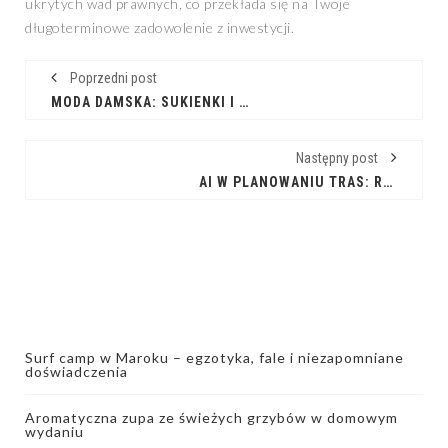
ukrytych wad prawnych, co przekłada się na Twoje
długoterminowe zadowolenie z inwestycji.
Poprzedni post
MODA DAMSKA: SUKIENKI I SPÓDNICE – TWÓJ STYL
Następny post
AI W PLANOWANIU TRAS: REWOLUCJA W LOGISTYCE
Surf camp w Maroku – egzotyka, fale i niezapomniane
doświadczenia
Aromatyczna zupa ze świeżych grzybów w domowym
wydaniu