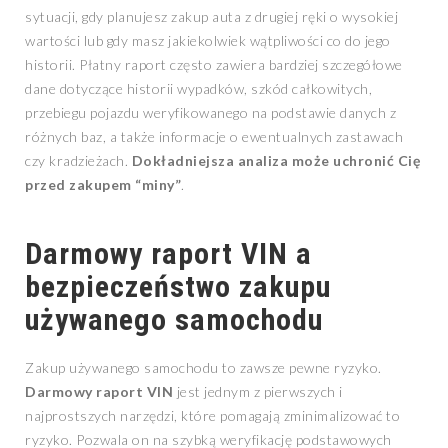
sytuacji, gdy planujesz zakup auta z drugiej ręki o wysokiej
wartości lub gdy masz jakiekolwiek wątpliwości co do jego
historii. Płatny raport często zawiera bardziej szczegółowe
dane dotyczące historii wypadków, szkód całkowitych,
przebiegu pojazdu weryfikowanego na podstawie danych z
różnych baz, a także informacje o ewentualnych zastawach
czy kradzieżach.
Dokładniejsza analiza może uchronić Cię
przed zakupem “miny”
.
Darmowy raport VIN a
bezpieczeństwo zakupu
używanego samochodu
Zakup używanego samochodu to zawsze pewne ryzyko.
Darmowy raport VIN
jest jednym z pierwszych i
najprostszych narzędzi, które pomagają zminimalizować to
ryzyko. Pozwala on na szybką weryfikację podstawowych