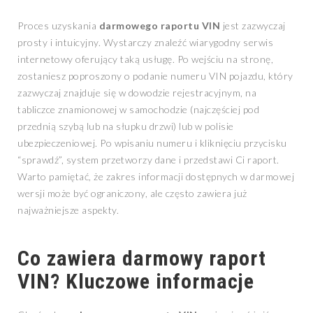
Proces uzyskania
darmowego raportu VIN
jest zazwyczaj
prosty i intuicyjny. Wystarczy znaleźć wiarygodny serwis
internetowy oferujący taką usługę. Po wejściu na stronę,
zostaniesz poproszony o podanie numeru VIN pojazdu, który
zazwyczaj znajduje się w dowodzie rejestracyjnym, na
tabliczce znamionowej w samochodzie (najczęściej pod
przednią szybą lub na słupku drzwi) lub w polisie
ubezpieczeniowej. Po wpisaniu numeru i kliknięciu przycisku
“sprawdź”, system przetworzy dane i przedstawi Ci raport.
Warto pamiętać, że zakres informacji dostępnych w darmowej
wersji może być ograniczony, ale często zawiera już
najważniejsze aspekty.
Co zawiera darmowy raport
VIN? Kluczowe informacje