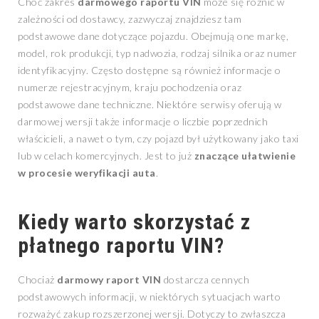
Choć zakres
darmowego raportu VIN
może się różnić w
zależności od dostawcy, zazwyczaj znajdziesz tam
podstawowe dane dotyczące pojazdu. Obejmują one markę,
model, rok produkcji, typ nadwozia, rodzaj silnika oraz numer
identyfikacyjny. Często dostępne są również informacje o
numerze rejestracyjnym, kraju pochodzenia oraz
podstawowe dane techniczne. Niektóre serwisy oferują w
darmowej wersji także informacje o liczbie poprzednich
właścicieli, a nawet o tym, czy pojazd był użytkowany jako taxi
lub w celach komercyjnych. Jest to już
znaczące ułatwienie
w procesie weryfikacji auta
.
Kiedy warto skorzystać z
płatnego raportu VIN?
Chociaż
darmowy raport VIN
dostarcza cennych
podstawowych informacji, w niektórych sytuacjach warto
rozważyć zakup rozszerzonej wersji. Dotyczy to zwłaszcza