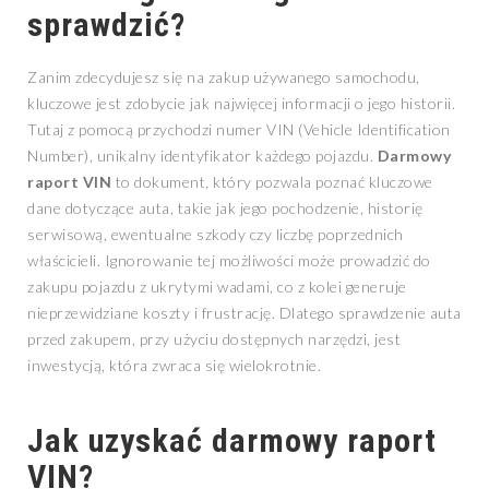
sprawdzić?
Zanim zdecydujesz się na zakup używanego samochodu,
kluczowe jest zdobycie jak najwięcej informacji o jego historii.
Tutaj z pomocą przychodzi numer VIN (Vehicle Identification
Number), unikalny identyfikator każdego pojazdu.
Darmowy
raport VIN
to dokument, który pozwala poznać kluczowe
dane dotyczące auta, takie jak jego pochodzenie, historię
serwisową, ewentualne szkody czy liczbę poprzednich
właścicieli. Ignorowanie tej możliwości może prowadzić do
zakupu pojazdu z ukrytymi wadami, co z kolei generuje
nieprzewidziane koszty i frustrację. Dlatego sprawdzenie auta
przed zakupem, przy użyciu dostępnych narzędzi, jest
inwestycją, która zwraca się wielokrotnie.
Jak uzyskać darmowy raport
VIN?