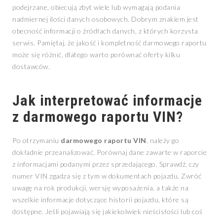
podejrzane, obiecują zbyt wiele lub wymagają podania
nadmiernej ilości danych osobowych. Dobrym znakiem jest
obecność informacji o źródłach danych, z których korzysta
serwis. Pamiętaj, że jakość i kompletność darmowego raportu
może się różnić, dlatego warto porównać oferty kilku
dostawców.
Jak interpretować informacje
z darmowego raportu VIN?
Po otrzymaniu
darmowego raportu VIN
, należy go
dokładnie przeanalizować. Porównaj dane zawarte w raporcie
z informacjami podanymi przez sprzedającego. Sprawdź, czy
numer VIN zgadza się z tym w dokumentach pojazdu. Zwróć
uwagę na rok produkcji, wersję wyposażenia, a także na
wszelkie informacje dotyczące historii pojazdu, które są
dostępne. Jeśli pojawiają się jakiekolwiek nieścisłości lub coś