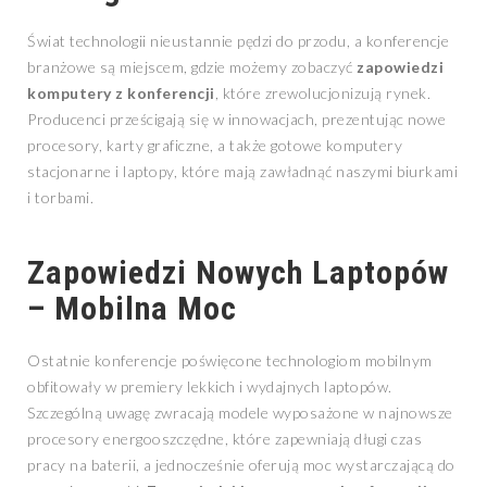
Świat technologii nieustannie pędzi do przodu, a konferencje
branżowe są miejscem, gdzie możemy zobaczyć
zapowiedzi
komputery z konferencji
, które zrewolucjonizują rynek.
Producenci prześcigają się w innowacjach, prezentując nowe
procesory, karty graficzne, a także gotowe komputery
stacjonarne i laptopy, które mają zawładnąć naszymi biurkami
i torbami.
Zapowiedzi Nowych Laptopów
– Mobilna Moc
Ostatnie konferencje poświęcone technologiom mobilnym
obfitowały w premiery lekkich i wydajnych laptopów.
Szczególną uwagę zwracają modele wyposażone w najnowsze
procesory energooszczędne, które zapewniają długi czas
pracy na baterii, a jednocześnie oferują moc wystarczającą do