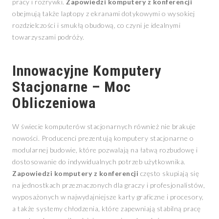
pracy i rozrywki.
Zapowiedzi komputery z konferencji
obejmują także laptopy z ekranami dotykowymi o wysokiej
rozdzielczości i smukłą obudową, co czyni je idealnymi
towarzyszami podróży.
Innowacyjne Komputery
Stacjonarne – Moc
Obliczeniowa
W świecie komputerów stacjonarnych również nie brakuje
nowości. Producenci prezentują komputery stacjonarne o
modularnej budowie, które pozwalają na łatwą rozbudowę i
dostosowanie do indywidualnych potrzeb użytkownika.
Zapowiedzi komputery z konferencji
często skupiają się
na jednostkach przeznaczonych dla graczy i profesjonalistów,
wyposażonych w najwydajniejsze karty graficzne i procesory,
a także systemy chłodzenia, które zapewniają stabilną pracę