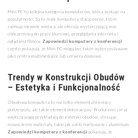
Mini PC to kolejna kategoria komputerów, która zyskuje na
popularności. Są to małe komputery stacjonarne, które
zajmują niewiele miejsca, ale oferują wystarczającą moc
obliczeniową do pracy biurowej, przeglądania internetu i
oglądania filmów.
Zapowiedzi komputery z konferencji
często pokazują, że Mini PC mogą być także wykorzystywane
jako centra multimedialne lub serwery domowe.
Trendy w Konstrukcji Obudów
– Estetyka i Funkcjonalność
Obudowa komputera to nie tylko element chroniący
podzespoły, ale także element dekoracyjny. Producenci coraz
większą wagę przykładają do estetyki obudów, stosując
nowoczesne materiały, takie jak szkło hartowane i aluminium.
Zapowiedzi komputery z konferencji
pokazują, że