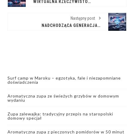
WIRTUALNA RZECZYWISTOŚĆ: NAJNOWSZE TRENDY I DONIESIENIA Z BRANŻY
Następny post
NADCHODZĄCA GENERACJA ROZRYWKI: CO CZEKA FANÓW KONSOL?
Surf camp w Maroku – egzotyka, fale i niezapomniane
doświadczenia
Aromatyczna zupa ze świeżych grzybów w domowym
wydaniu
Zupa zalewajka: tradycyjny przepis na staropolski
domowy specjał
Aromatyczna zupa z pieczonych pomidorów w 50 minut