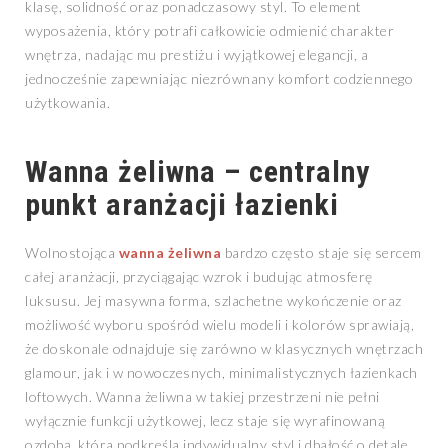
klasę, solidność oraz ponadczasowy styl. To element
wyposażenia, który potrafi całkowicie odmienić charakter
wnętrza, nadając mu prestiżu i wyjątkowej elegancji, a
jednocześnie zapewniając niezrównany komfort codziennego
użytkowania.
Wanna żeliwna – centralny
punkt aranżacji łazienki
Wolnostojąca
wanna żeliwna
bardzo często staje się sercem
całej aranżacji, przyciągając wzrok i budując atmosferę
luksusu. Jej masywna forma, szlachetne wykończenie oraz
możliwość wyboru spośród wielu modeli i kolorów sprawiają,
że doskonale odnajduje się zarówno w klasycznych wnętrzach
glamour, jak i w nowoczesnych, minimalistycznych łazienkach
loftowych. Wanna żeliwna w takiej przestrzeni nie pełni
wyłącznie funkcji użytkowej, lecz staje się wyrafinowaną
ozdobą, która podkreśla indywidualny styl i dbałość o detale.