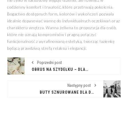
nie tylko w luksusowy wygląd łazienki, ale również w
codzienny komfort i trwałość, które przetrwają pokolenia.
Bogactwo dostępnych form, kolorów i wykończeń pozwala
idealnie dopasować wannę do indywidualnych oczekiwań oraz
charakteru wnętrza. Wanna żeliwna to propozycja dla osób,
które nie uznają kompromisów i pragną połączyć
funkcjonalność z wyrafinowaną estetyką, tworząc łazienkę
będącą prawdziwą strefą relaksu i elegancji.
Poprzedni post
OBRUS NA SZYDEŁKU – DLACZEGO RĘKODZIEŁO WRACA DO WNĘTRZ Z TAKĄ SIŁĄ?
Następny post
BUTY SZNUROWANE DLA DZIECI – DLACZEGO SĄ NAJLEPSZYM WYBOREM DLA ROZWIJAJĄCYCH SIĘ STÓP?