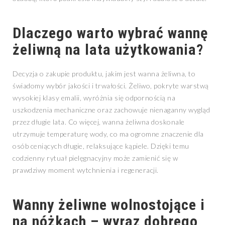
Dlaczego warto wybrać wannę
żeliwną na lata użytkowania?
Decyzja o zakupie produktu, jakim jest wanna żeliwna, to
świadomy wybór jakości i trwałości. Żeliwo, pokryte warstwą
wysokiej klasy emalii, wyróżnia się odpornością na
uszkodzenia mechaniczne oraz zachowuje nienaganny wygląd
przez długie lata. Co więcej, wanna żeliwna doskonale
utrzymuje temperaturę wody, co ma ogromne znaczenie dla
osób ceniących długie, relaksujące kąpiele. Dzięki temu
codzienny rytuał pielęgnacyjny może zamienić się w
prawdziwy moment wytchnienia i regeneracji.
Wanny żeliwne wolnostojące i
na nóżkach – wyraz dobrego