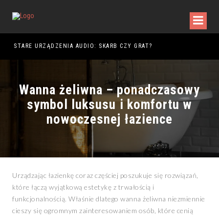
DY WALKI
STARE URZĄDZENIA AUDIO: SKARB CZY GRAT?
Wanna żeliwna – ponadczasowy
symbol luksusu i komfortu w
nowoczesnej łazience
Urządzając łazienkę coraz częściej poszukuje się rozwiązań,
które łączą wyjątkową estetykę z trwałością i
funkcjonalnością. Właśnie dlatego wanna żeliwna niezmiennie
cieszy się ogromnym zainteresowaniem osób, które cenią