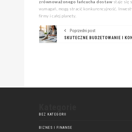
zrównoważonego łańcucha dostaw
staje się 
wymagań, mogą stracić konkurencyjność. Inwest
firmy i całej planety.
Poprzedni post
Kategorie
BEZ KATEGORII
BIZNES I FINANSE