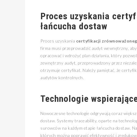
Proces uzyskania certy
łańcucha dostaw
Proces uzyskania
certyfikacji zrównoważone
firma musi przeprowadzić audyt wewnętrzny, aby
opracować i wdrożyć plan działania, który pozwo
zewnętrzny audyt, przeprowadzony przez niezależn
otrzymuje certyfikat. Należy pamiętać, że certyf
audytów kontrolnych.
Technologie wspierając
Nowoczesne technologie odgrywają coraz więks
dostaw. Systemy traceability, oparte na technolo
surowców na każdym etapie łańcucha dostaw. Nar
których można poprawić efektywność i zredukow