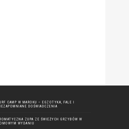
URF CAMP W MAROKU – EGZOTYKA, FALE I
IEZAPOMNIANE DOŚWIADCZENIA
ROMATYCZNA ZUPA ZE ŚWIEŻYCH GRZYBÓW W
OMOWYM WYDANIU