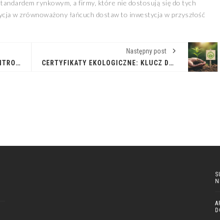
standardem rynkowym, a firmy, które nie dostosują się do tych
ycja w zrównoważony łańcuch dostaw to inwestycja w przyszłość
Następny post
SKUTECZNE BUDŻETOWANIE I KONTROLA KOSZTÓW DLA SUKCESU FIRMY
CERTYFIKATY EKOLOGICZNE: KLUCZ DO ŚWIADOMEGO WYBORU
S
N
A
D