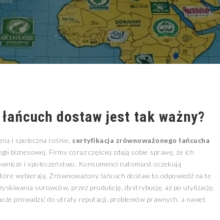
łańcuch dostaw jest tak ważny?
zna i społeczna rośnie,
certyfikacja zrównoważonego łańcucha
i biznesowej. Firmy coraz częściej zdają sobie sprawę, że ich
ownicze i społeczeństwo. Konsumenci natomiast oczekują
 które wybierają. Zrównoważony łańcuch dostaw to odpowiedź na te
yskiwania surowców, przez produkcję, dystrybucję, aż po utylizację.
że prowadzić do utraty reputacji, problemów prawnych, a nawet