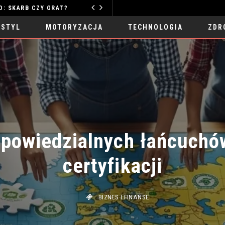
Y GRAT?
MOTORYZACJA
 STYL
MOTORYZACJA
TECHNOLOGIA
ZDR
owiedzialnych łańcuchów 
certyfikacji
BIZNES I FINANSE