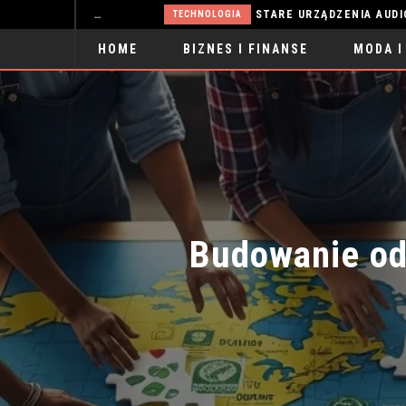
WŁOSY PRZETŁUSZCZAJĄCE SIĘ: SKUTECZNE METODY WALKI
STARE URZĄDZENIA AUDIO: SKARB CZ
TECHNOLOGIA
HOME
BIZNES I FINANSE
MODA I
SPORT
Budowanie odp