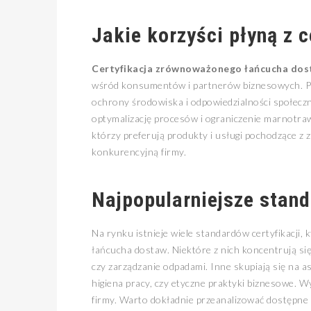
Jakie korzyści płyną z 
Certyfikacja zrównoważonego łańcucha do
wśród konsumentów i partnerów biznesowych. Pok
ochrony środowiska i odpowiedzialności społeczn
optymalizację procesów i ograniczenie marnotraw
którzy preferują produkty i usługi pochodzące z
konkurencyjną firmy.
Najpopularniejsze stand
Na rynku istnieje wiele standardów certyfikacji
łańcucha dostaw. Niektóre z nich koncentrują si
czy zarządzanie odpadami. Inne skupiają się na a
higiena pracy, czy etyczne praktyki biznesowe. W
firmy. Warto dokładnie przeanalizować dostępne o