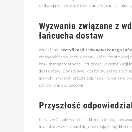
ułatwiają współpracę i wymianę informacji międ
Wyzwania związane z w
łańcucha dostaw
Wdrażanie
certyfikacji zrównoważonego łań
złożoność łańcuchów dostaw, które często obejmu
brak transparentności i trudności w weryfikacji
dostawców. Dodatkowo, koszty związane z wdraż
małych i średnich przedsiębiorstw. Pokonanie ty
partnerami biznesowymi.
Przyszłość odpowiedzia
Przyszłość należy do firm, które potrafią budow
inwestorzy coraz bardziej doceniają firmy, które