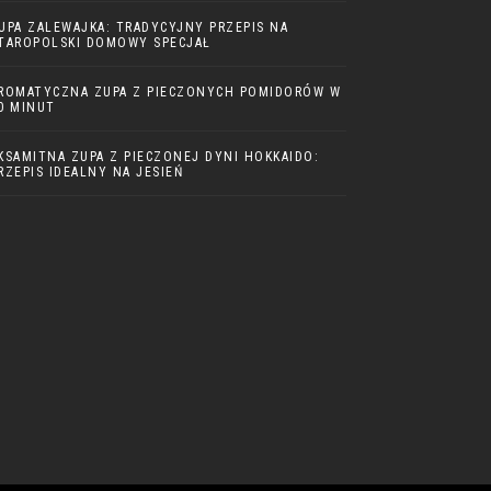
UPA ZALEWAJKA: TRADYCYJNY PRZEPIS NA
TAROPOLSKI DOMOWY SPECJAŁ
ROMATYCZNA ZUPA Z PIECZONYCH POMIDORÓW W
0 MINUT
KSAMITNA ZUPA Z PIECZONEJ DYNI HOKKAIDO:
RZEPIS IDEALNY NA JESIEŃ