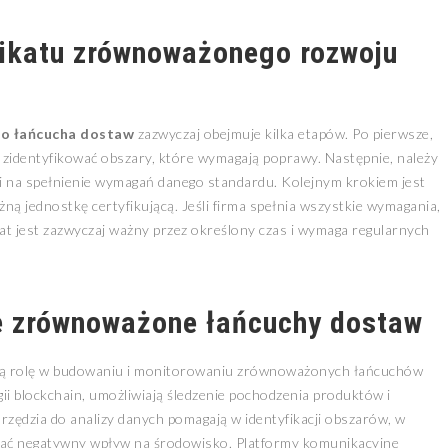
fikatu zrównoważonego rozwoju
go łańcucha dostaw
zazwyczaj obejmuje kilka etapów. Po pierwsze,
 zidentyfikować obszary, które wymagają poprawy. Następnie, należy
li na spełnienie wymagań danego standardu. Kolejnym krokiem jest
ą jednostkę certyfikującą. Jeśli firma spełnia wszystkie wymagania,
ikat jest zazwyczaj ważny przez określony czas i wymaga regularnych
e zrównoważone łańcuchy dostaw
zą rolę w budowaniu i monitorowaniu zrównoważonych łańcuchów
gii blockchain, umożliwiają śledzenie pochodzenia produktów i
zędzia do analizy danych pomagają w identyfikacji obszarów, w
ać negatywny wpływ na środowisko. Platformy komunikacyjne