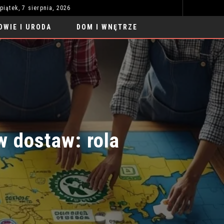
piątek, 7 sierpnia, 2026
SAMOCHODY SPORTOWE TUNING LUKSUS 2026: NOWE TRENDY
UBRAN
MODA I STYL
OWIE I URODA
DOM I WNĘTRZE
dostaw: rola