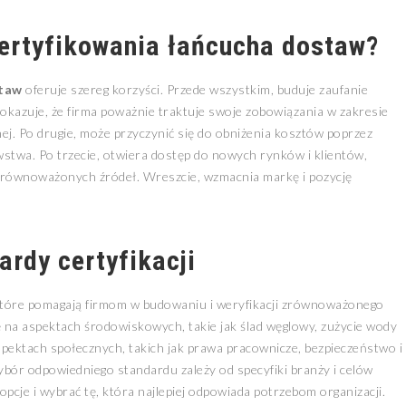
certyfikowania łańcucha dostaw?
staw
oferuje szereg korzyści. Przede wszystkim, buduje zaufanie
azuje, że firma poważnie traktuje swoje zobowiązania w zakresie
ej. Po drugie, może przyczynić się do obniżenia kosztów poprzez
stwa. Po trzecie, otwiera dostęp do nowych rynków i klientów,
 zrównoważonych źródeł. Wreszcie, wzmacnia markę i pozycję
ardy certyfikacji
, które pomagają firmom w budowaniu i weryfikacji zrównoważonego
ę na aspektach środowiskowych, takie jak ślad węglowy, zużycie wody
spektach społecznych, takich jak prawa pracownicze, bezpieczeństwo i
ybór odpowiedniego standardu zależy od specyfiki branży i celów
pcje i wybrać tę, która najlepiej odpowiada potrzebom organizacji.