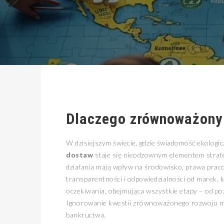
Dlaczego zrównoważony 
W dzisiejszym świecie, gdzie świadomość ekologic
dostaw
staje się nieodzownym elementem strategi
działania mają wpływ na środowisko, prawa prac
transparentności i odpowiedzialności od marek,
oczekiwania, obejmująca wszystkie etapy – od poz
Ignorowanie kwestii zrównoważonego rozwoju mo
bankructwa.