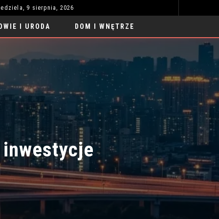
iedziela, 9 sierpnia, 2026
SAMOCHODY SPORTOWE TUNING LUKSUS 2026: NOWE TRENDY
UBRAN
MODA I STYL
OWIE I URODA
DOM I WNĘTRZE
inwestycje