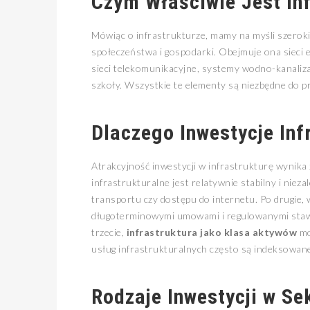
Czym Właściwie Jest Inf
Mówiąc o infrastrukturze, mamy na myśli szerok
społeczeństwa i gospodarki. Obejmuje ona sieci e
sieci telekomunikacyjne, systemy wodno-kanalizacy
szkoły. Wszystkie te elementy są niezbędne do
Dlaczego Inwestycje Inf
Atrakcyjność inwestycji w infrastrukturę wynika 
infrastrukturalne jest relatywnie stabilny i niez
transportu czy dostępu do internetu. Po drugie, 
długoterminowymi umowami i regulowanymi stawk
trzecie,
infrastruktura jako klasa aktywów
mo
usług infrastrukturalnych często są indeksowane
Rodzaje Inwestycji w Sek