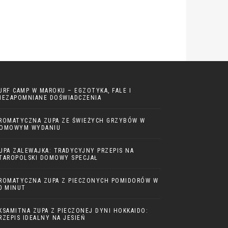
URF CAMP W MAROKU – EGZOTYKA, FALE I
IEZAPOMNIANE DOŚWIADCZENIA
ROMATYCZNA ZUPA ZE ŚWIEŻYCH GRZYBÓW W
OMOWYM WYDANIU
UPA ZALEWAJKA: TRADYCYJNY PRZEPIS NA
TAROPOLSKI DOMOWY SPECJAŁ
ROMATYCZNA ZUPA Z PIECZONYCH POMIDORÓW W
0 MINUT
KSAMITNA ZUPA Z PIECZONEJ DYNI HOKKAIDO:
RZEPIS IDEALNY NA JESIEŃ