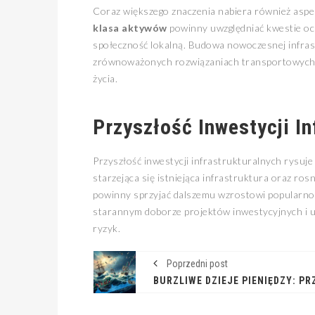
Coraz większego znaczenia nabiera również asp
klasa aktywów
powinny uwzględniać kwestie oc
społeczność lokalną. Budowa nowoczesnej infrast
zrównoważonych rozwiązaniach transportowych, je
życia.
Przyszłość Inwestycji I
Przyszłość inwestycji infrastrukturalnych rysuj
starzejąca się istniejąca infrastruktura oraz ro
powinny sprzyjać dalszemu wzrostowi popularno
starannym doborze projektów inwestycyjnych i uw
ryzyk.
Poprzedni post