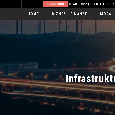
WŁOSY PRZETŁUSZCZAJĄCE SIĘ: SKUTECZNE METODY WALKI
STARE URZĄDZENIA AUDIO: SKARB CZ
TECHNOLOGIA
HOME
BIZNES I FINANSE
MODA I
SPORT
Infrastrukt