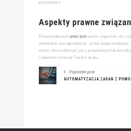
pracodawcy.
Aspekty prawne związa
Przed podjęciem
mini job
warto zapoznać się z o
minimalne wynagrodzenie, urlop wypoczynkowy, a
warto skonsultować się z prawnikiem lub dora
i zapewni ochronę Twoich praw.
Poprzedni post