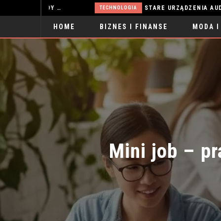
WŁOSY PRZETŁUSZCZAJĄCE SIĘ: SKUTECZNE METODY WALKI
STARE URZĄDZENIA AUDIO: SKARB C
TECHNOLOGIA
HOME
BIZNES I FINANSE
MODA I
SPORT
Mini job – pr