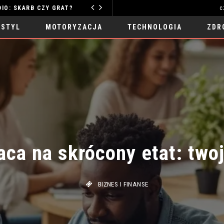
ZY GRAT?
c
MOTORYZACJA
 STYL
MOTORYZACJA
TECHNOLOGIA
ZDR
aca na skrócony etat: twoj
BIZNES I FINANSE