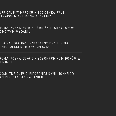
URF CAMP W MAROKU – EGZOTYKA, FALE I
IEZAPOMNIANE DOŚWIADCZENIA
ROMATYCZNA ZUPA ZE ŚWIEŻYCH GRZYBÓW W
OMOWYM WYDANIU
UPA ZALEWAJKA: TRADYCYJNY PRZEPIS NA
TAROPOLSKI DOMOWY SPECJAŁ
ROMATYCZNA ZUPA Z PIECZONYCH POMIDORÓW W
0 MINUT
KSAMITNA ZUPA Z PIECZONEJ DYNI HOKKAIDO:
RZEPIS IDEALNY NA JESIEŃ