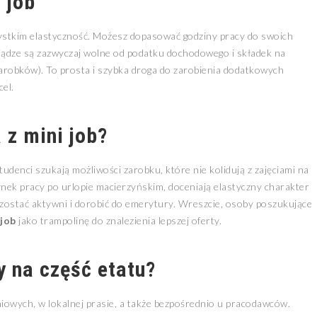
 job
zystkim elastyczność. Możesz dopasować godziny pracy do swoich
niądze są zazwyczaj wolne od podatku dochodowego i składek na
zarobków). To prosta i szybka droga do zarobienia dodatkowych
el.
a z
mini job
?
udenci szukają możliwości zarobku, które nie kolidują z zajęciami na
ynek pracy po urlopie macierzyńskim, doceniają elastyczny charakter
pozostać aktywni i dorobić do emerytury. Wreszcie, osoby poszukujące
 job
jako trampolinę do znalezienia lepszej oferty.
y na część etatu?
iowych, w lokalnej prasie, a także bezpośrednio u pracodawców.