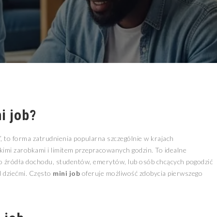
i job
?
 to forma zatrudnienia popularna szczególnie w krajach
kimi zarobkami i limitem przepracowanych godzin. To idealne
 źródła dochodu, studentów, emerytów, lub osób chcących pogodzić
d dziećmi. Często
mini job
oferuje możliwość zdobycia pierwszego