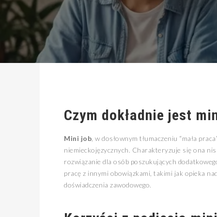
Czym dokładnie jest
min
Mini job
, w dosłownym tłumaczeniu “mała praca”,
niemieckojęzycznych. Charakteryzuje się ona nis
rozwiązanie dla osób poszukujących dodatkowego
pracę z innymi obowiązkami, takimi jak opieka na
doświadczenia zawodowego.