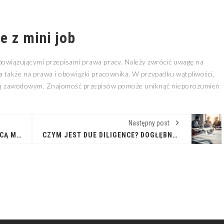
ne z
mini job
bowiązującymi przepisami prawa pracy. Należy zwrócić uwagę na
 także na prawa i obowiązki pracownika. W przypadku wątpliwości,
dcą zawodowym. Znajomość przepisów pomoże uniknąć nieporozumień
Następny post
AUTOMATYZACJA ZADAŃ Z POMOCĄ MAKR VBA
CZYM JEST DUE DILIGENCE? DOGŁĘBNA ANALIZA PRZED TRANSAKCJĄ