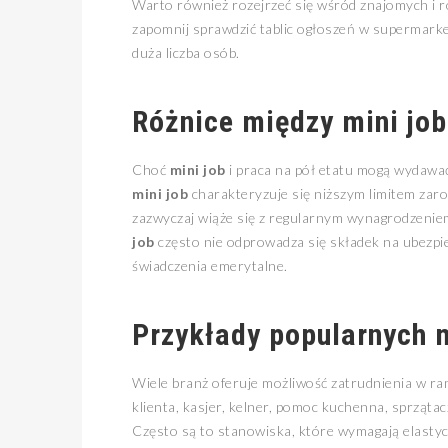
Warto również rozejrzeć się wśród znajomych i ro
zapomnij sprawdzić tablic ogłoszeń w supermarke
duża liczba osób.
Różnice między
mini job
Choć
mini job
i praca na pół etatu mogą wydawać 
mini job
charakteryzuje się niższym limitem zaro
zazwyczaj wiąże się z regularnym wynagrodzen
job
często nie odprowadza się składek na ubezpie
świadczenia emerytalne.
Przykłady popularnych
Wiele branż oferuje możliwość zatrudnienia w r
klienta, kasjer, kelner, pomoc kuchenna, sprząta
Często są to stanowiska, które wymagają elastyc