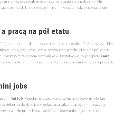
dzinny – często najlepsze okazje pojawiają się z polecenia. Nie
tach, centrach handlowych i innych miejscach, gdzie gromadzi się
a pracą na pół etatu
się podobne, istnieją między nimi istotne różnice. Przede wszystkim,
bków i mniejszą liczbą przepracowanych godzin. Praca na pół etatu
iem i większym zakresem obowiązków. Dodatkowo, w przypadku
mini
czenie społeczne (lub są one bardzo niskie), co ma wpływ na przyszłe
mini jobs
amach
mini job
. Popularne stanowiska to m.in. pracownik obsługi
cz, opiekunka do dzieci, sprzedawca, a także pracownik magazynu.
znych godzin pracy i możliwości dostosowania się do potrzeb