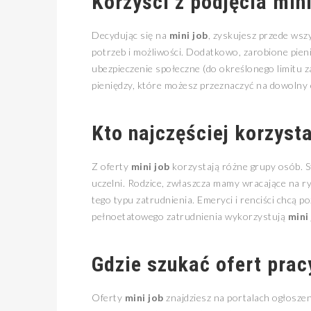
Korzyści z podjęcia
mini
Decydując się na
mini job
, zyskujesz przede ws
potrzeb i możliwości. Dodatkowo, zarobione pie
ubezpieczenie społeczne (do określonego limitu 
pieniędzy, które możesz przeznaczyć na dowolny c
Kto najczęściej korzyst
Z oferty
mini job
korzystają różne grupy osób. St
uczelni. Rodzice, zwłaszcza mamy wracające na r
tego typu zatrudnienia. Emeryci i renciści chcą 
pełnoetatowego zatrudnienia wykorzystują
mini
Gdzie szukać ofert prac
Oferty
mini job
znajdziesz na portalach ogłoszen