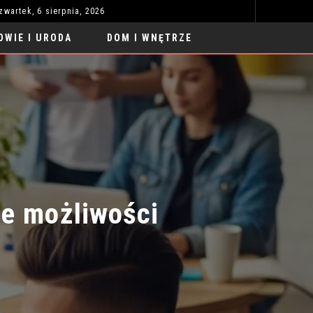
zwartek, 6 sierpnia, 2026
SAMOCHODY SPORTOWE TUNING LUKSUS 2026: NOWE TRENDY
UBRA
MODA I STYL
OWIE I URODA
DOM I WNĘTRZE
e możliwości