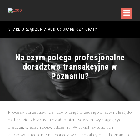
DY WALKI
STARE URZĄDZENIA AUDIO: SKARB CZY GRAT?
Na czym polega profesjonalne
doradztwo transakcyjne w
Poznaniu?
Procesy sprzedaży, fuzji czy przejęć przedsiębiorstw należą do
najbardziej złożonych działań biznesowych, wymagających
precyzji, wiedzy i doświadczenia. W takich sytuacjach
kluczowe znaczenie ma doradztwo transakcyjne – Poznań to