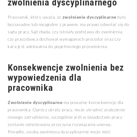
zwolnienia dyscyplinarnego
Pracownik, który uważa, że
zwolnienie dyscyplinarne
było
bezzasadne lub niezgodne z prawem, ma prawo odwołać się do
sądu pracy. Sąd zbada, czy istniały podstawy do zwolnienia,
czy pracodawca dochował wymaganych procedur oraz czy
kara jest adekwatna do popełnionego przewinienia.
Konsekwencje zwolnienia bez
wypowiedzenia dla
pracownika
Zwolnienie dyscyplinarne
ma poważne konsekwencje dla
pracownika. Oprócz utraty pracy, może utrudnić znalezienie
nowego zatrudnienia, szczególnie jeśli w świadectwie pracy
zostanie odnotowana przyczyna rozwiązania umowy.
Ponadto, osoba zwolniona dyscyplinarnie może mieć