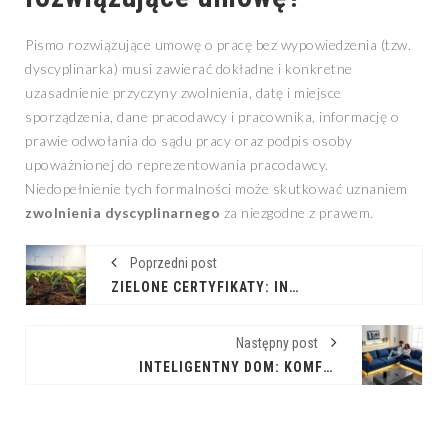
Pismo rozwiązujące umowę o pracę bez wypowiedzenia (tzw.
dyscyplinarka) musi zawierać dokładne i konkretne
uzasadnienie przyczyny zwolnienia, datę i miejsce
sporządzenia, dane pracodawcy i pracownika, informację o
prawie odwołania do sądu pracy oraz podpis osoby
upoważnionej do reprezentowania pracodawcy.
Niedopełnienie tych formalności może skutkować uznaniem
zwolnienia dyscyplinarnego
za niezgodne z prawem.
Poprzedni post
ZIELONE CERTYFIKATY: INWESTYCJA W ZRÓWNOWAŻONĄ PRZYSZŁOŚĆ
Następny post
INTELIGENTNY DOM: KOMFORT I BEZPIECZEŃSTWO NA WYCIĄGNIĘCIE RĘKI