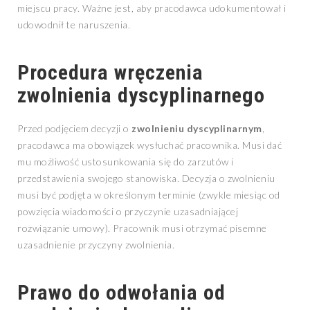
miejscu pracy. Ważne jest, aby pracodawca udokumentował i
udowodnił te naruszenia.
Procedura wręczenia
zwolnienia dyscyplinarnego
Przed podjęciem decyzji o
zwolnieniu dyscyplinarnym
,
pracodawca ma obowiązek wysłuchać pracownika. Musi dać
mu możliwość ustosunkowania się do zarzutów i
przedstawienia swojego stanowiska. Decyzja o zwolnieniu
musi być podjęta w określonym terminie (zwykle miesiąc od
powzięcia wiadomości o przyczynie uzasadniającej
rozwiązanie umowy). Pracownik musi otrzymać pisemne
uzasadnienie przyczyny zwolnienia.
Prawo do odwołania od