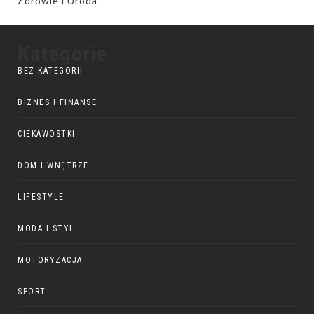
Zdrowie i Uroda
Kategorie
BEZ KATEGORII
BIZNES I FINANSE
CIEKAWOSTKI
DOM I WNĘTRZE
LIFESTYLE
MODA I STYL
MOTORYZACJA
SPORT