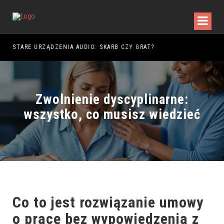
DY WALKI
STARE URZĄDZENIA AUDIO: SKARB CZY GRAT?
Zwolnienie dyscyplinarne:
wszystko, co musisz wiedzieć
Co to jest rozwiązanie umowy
o pracę bez wypowiedzenia z