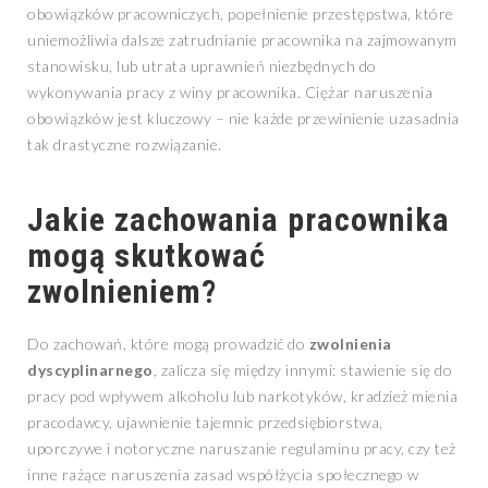
obowiązków pracowniczych, popełnienie przestępstwa, które
uniemożliwia dalsze zatrudnianie pracownika na zajmowanym
stanowisku, lub utrata uprawnień niezbędnych do
wykonywania pracy z winy pracownika. Ciężar naruszenia
obowiązków jest kluczowy – nie każde przewinienie uzasadnia
tak drastyczne rozwiązanie.
Jakie zachowania pracownika
mogą skutkować
zwolnieniem?
Do zachowań, które mogą prowadzić do
zwolnienia
dyscyplinarnego
, zalicza się między innymi: stawienie się do
pracy pod wpływem alkoholu lub narkotyków, kradzież mienia
pracodawcy, ujawnienie tajemnic przedsiębiorstwa,
uporczywe i notoryczne naruszanie regulaminu pracy, czy też
inne rażące naruszenia zasad współżycia społecznego w