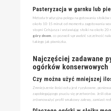
Pasteryzacja w garnku lub pie
Metoda tradycyjna polega na gotowaniu słoików
około 10-15 minut od momentu zagotowania wody
stopni Celsjusza i wstawiając słoiki na około 20
góry dnem
, co pozwoli sprawdzić szczelność nak
takiego jak piwniczka.
Najczęściej zadawane p
ogórków konserwowych
Czy można użyć mniejszej ilo
Zmniejszenie ilości octu jest ryzykowne, poniew
zapobiegającego psuciu się przetworów. Jeśli obaw
zrównoważyć profil smakowy zalewy, zamiast re
Dlaczego ogórki w słoiku mog