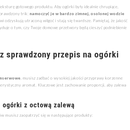
eksturę gotowego produktu. Aby ogórki były idealnie chrupiące,
prawdzony trik:
namoczyć je w bardzo zimnej, osolonej wodzie
wi odzyskują utraconą wilgoć i stają się twardsze. Pamiętaj, że jakość
duje o tym, czy Twoje domowe przetwory będą cieszyć podniebienie
.
z sprawdzony przepis na ogórki
konserwowe
, musisz zadbać o wysokiej jakości przyprawy korzenne
terystyczny aromat. Kluczowe jest zachowanie proporcji, aby zalewa
e ogórki z octową zalewą
w musisz zaopatrzyć się w następujące produkty: