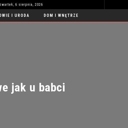
zwartek, 6 sierpnia, 2026
SAMOCHODY SPORTOWE TUNING LUKSUS 2026: NOWE TRENDY
UBRAN
MODA I STYL
OWIE I URODA
DOM I WNĘTRZE
 jak u babci