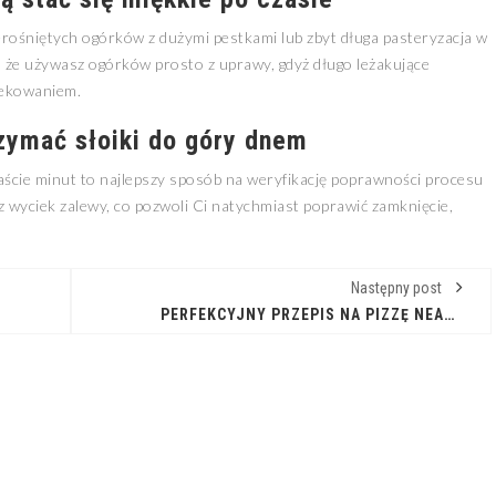
erośniętych ogórków z dużymi pestkami lub zbyt długa pasteryzacja w
, że używasz ogórków prosto z uprawy, gdyż długo leżakujące
wekowaniem.
rzymać słoiki do góry dnem
aście minut to najlepszy sposób na weryfikację poprawności procesu
sz wyciek zalewy, co pozwoli Ci natychmiast poprawić zamknięcie,
Następny post
PERFEKCYJNY PRZEPIS NA PIZZĘ NEAPOLITAŃSKĄ W TWOIM DOMU