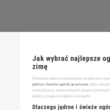
Jak wybrać najlepsze o
zimę
Podstawą udanych przetworów na zimę jest właś
jędrne i świeże ogórki gruntowe
, które nie p
Unikaj dużych, przerośniętych okazów, ponieważ 
miękną, psując chrupkość całej partii.
Dlaczego jędrne i świeże ogó