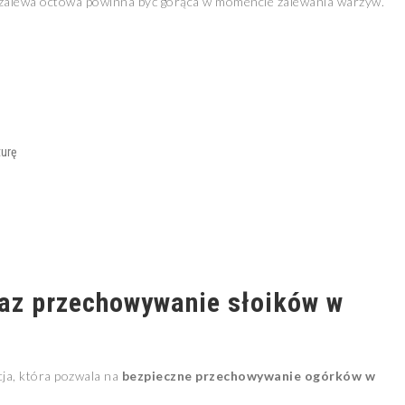
 zalewa octowa powinna być gorąca w momencie zalewania warzyw.
urę
raz przechowywanie słoików w
cja, która pozwala na
bezpieczne przechowywanie ogórków w