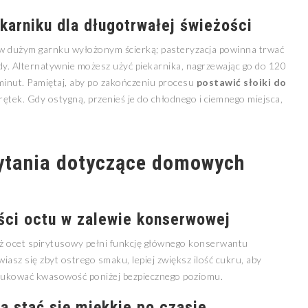
karniku dla długotrwałej świeżości
 w dużym garnku wyłożonym ścierką; pasteryzacja powinna trwać
. Alternatywnie możesz użyć piekarnika, nagrzewając go do 120
 minut. Pamiętaj, aby po zakończeniu procesu
postawić słoiki do
rętek. Gdy ostygną, przenieś je do chłodnego i ciemnego miejsca,
ytania dotyczące domowych
ści octu w zalewie konserwowej
aż ocet spirytusowy pełni funkcję głównego konserwantu
iasz się zbyt ostrego smaku, lepiej zwiększ ilość cukru, aby
dukować kwasowość poniżej bezpiecznego poziomu.
ą stać się miękkie po czasie