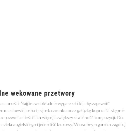
alne wekowane przetwory
ranności. Najpierw dokładnie wyparz słoiki, aby zapewnić
er marchewki, cebuli, ząbek czosnku oraz gałązkę kopru. Następnie
 co pozwoli zmieścić ich więcej i zwiększy stabilność kompozycji. Do
na ziela angielskiego i jeden liść laurowy. W osobnym garnku zagotuj