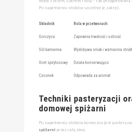
wodę z octem, cukrem i solą – tak przygotowana
Po napełnieniu słoików szczelnie je zakręć.
Składnik
Rola w przetworach
Gorczyca
Zapewnia trwałość i ostrość
Sól kamienna
Wydobywa smak i wzmacnia strukt
Ocet spirytusowy
Działa konserwująco
Czosnek
Odpowiada za aromat
Techniki pasteryzacji o
domowej spiżarni
Po napełnieniu słoików konieczna jest pasteryza
spiżarni
przez całą zimę.