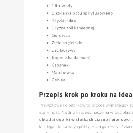
1 litr wody
1 szklanka octu spirytusowego
4 łyżki cukru
1 łyżka soli kamiennej
Gorczyca
Ziele angielskie
Liść laurowy
Koper z baldachami
Czosnek
Marchewka
Cebula
Przepis krok po kroku na ide
Przygotowanie ogórków to proces wymagający sta
sterylność. Na dno każdego naczynia wrzuć plast
układaj ogórki w słoikach ciasno i pionowo
,
każdego słoika wsyp pół łyżeczki gorczycy, 2 ziar