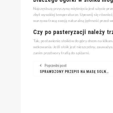
Najczęstszą przyczyną mięknięcia jest użycie prz
zbyt wysokiej temperaturze. Upewnij się również
warzywa tracą swoją naturalną jędrność przed 
Czy po pasteryzacji należy t
Tak, postawienie słoików do góry dnem na kilkan
wekowania. Jeśli słoik jest nieszczelny, zauważy
zanim przetwory trafią do spiżarni.
Poprzedni post
SPRAWDZONY PRZEPIS NA MASĘ SOLNĄ DO KREATYWNEJ ZABAWY Z DZIEĆMI