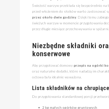
Świeżość warzyw przekłada się bezpośrednio na t
przed włożeniem do słoików warto zastosować s
przez około dwie godziny
. Dzięki temu zabiego
świeżych warzyw w momencie przygotowania decy
przez długie miesiące przechowywania w spiżarni
Niezbędne składniki ora
konserwowe
Aby przygotować domowy
przepis na ogórki 
oraz naturalne dodatki, które nadadzą im charak
octowa była idealnie wyważona.
Lista składników na chrupiąc
Do przygotowania standardowej porcji przetworó
2 kg małych ogórków gruntowych