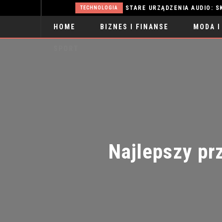
WŁOSY PRZETŁUSZCZAJĄCE SIĘ: SKUTECZNE METODY WALKI
STARE URZĄDZENIA AUDIO: SKARB CZ
TECHNOLOGIA
HOME
BIZNES I FINANSE
MODA I
SPORT
Najlepszy prz