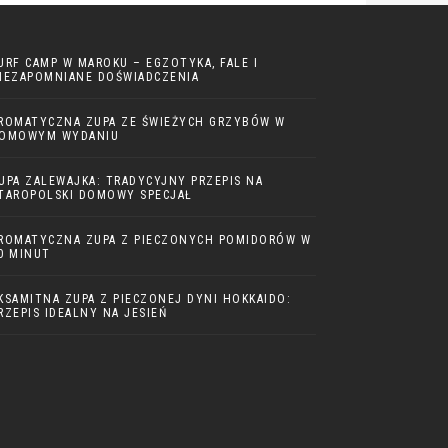
URF CAMP W MAROKU – EGZOTYKA, FALE I
IEZAPOMNIANE DOŚWIADCZENIA
ROMATYCZNA ZUPA ZE ŚWIEŻYCH GRZYBÓW W
OMOWYM WYDANIU
UPA ZALEWAJKA: TRADYCYJNY PRZEPIS NA
TAROPOLSKI DOMOWY SPECJAŁ
ROMATYCZNA ZUPA Z PIECZONYCH POMIDORÓW W
0 MINUT
KSAMITNA ZUPA Z PIECZONEJ DYNI HOKKAIDO:
RZEPIS IDEALNY NA JESIEŃ