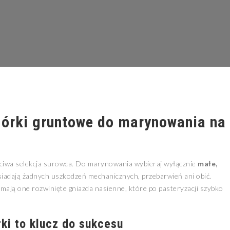
górki gruntowe do marynowania na
ciwa selekcja surowca. Do marynowania wybieraj wyłącznie
małe,
osiadają żadnych uszkodzeń mechanicznych, przebarwień ani obić.
mają one rozwinięte gniazda nasienne, które po pasteryzacji szybko
rki to klucz do sukcesu