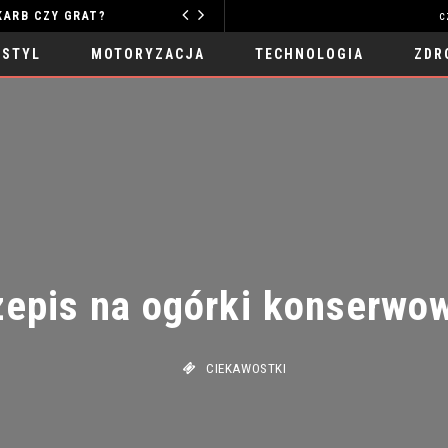
Y GRAT?
c
MOTORYZACJA
 STYL
MOTORYZACJA
TECHNOLOGIA
ZDR
epis na ogórki konserwowe
CIEKAWOSTKI