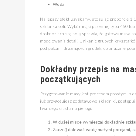
Woda
Najlepszy efekt uzyskamy, stosując proporcje 1:1
szklanka soli. Wybór mąki pszennej typu 450 lub 
drobnoziarnistą solą sprawia, że gotowa masa so
modelowania detali. Unikanie grubych kryształkó
pod palcami drażniących grudek, co znacznie pop
Dokładny przepis na mas
początkujących
Przygotowanie masy jest procesem prostym, niem
już przygotujesz podstawowe składniki, postępuj 
twardego ciasta na pierogi:
W dużej misce wymieszaj dokładnie szklan
Zacznij dolewać wodę małymi porcjami, cał