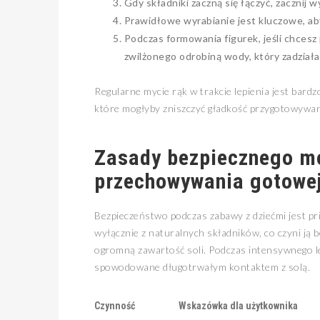
Gdy składniki zaczną się łączyć, zacznij 
Prawidłowe wyrabianie jest kluczowe, aby 
Podczas formowania figurek, jeśli chcesz
zwilżonego odrobiną wody, który zadziała
Regularne mycie rąk w trakcie lepienia jest bar
które mogłyby zniszczyć gładkość przygotowywa
Zasady bezpiecznego mo
przechowywania gotowej
Bezpieczeństwo podczas zabawy z dziećmi jest pr
wyłącznie z naturalnych składników, co czyni ją b
ogromną zawartość soli. Podczas intensywnego le
spowodowane długotrwałym kontaktem z solą.
Czynność
Wskazówka dla użytkownika