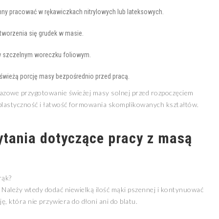
ny pracować w rękawiczkach nitrylowych lub lateksowych.
 tworzenia się grudek w masie.
 w szczelnym woreczku foliowym.
świeżą porcję masy bezpośrednio przed pracą.
orazowe przygotowanie świeżej masy solnej przed rozpoczęciem
plastyczność i łatwość formowania skomplikowanych kształtów.
ytania dotyczące pracy z masą
rąk?
. Należy wtedy dodać niewielką ilość mąki pszennej i kontynuować
, która nie przywiera do dłoni ani do blatu.