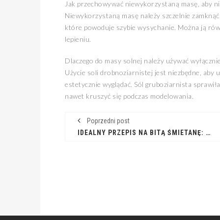
Jak przechowywać niewykorzystaną masę, aby nie
Niewykorzystaną masę należy szczelnie zamknąć 
które powoduje szybie wysychanie. Można ją równi
lepieniu.
Dlaczego do masy solnej należy używać wyłącznie
Użycie soli drobnoziarnistej jest niezbędne, aby
estetycznie wyglądać. Sól gruboziarnista sprawił
nawet kruszyć się podczas modelowania.
Poprzedni post
IDEALNY PRZEPIS NA BITĄ ŚMIETANĘ: SEKRET PUSZYSTYCH DESERÓW