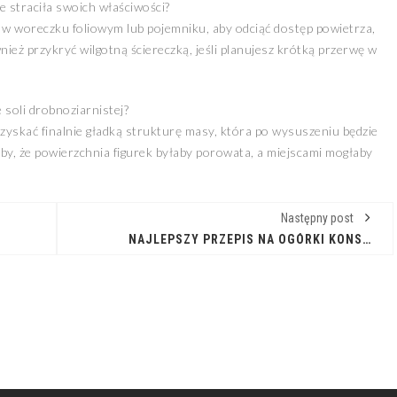
 straciła swoich właściwości?
w woreczku foliowym lub pojemniku, aby odciąć dostęp powietrza,
eż przykryć wilgotną ściereczką, jeśli planujesz krótką przerwę w
 soli drobnoziarnistej?
 uzyskać finalnie gładką strukturę masy, która po wysuszeniu będzie
aby, że powierzchnia figurek byłaby porowata, a miejscami mogłaby
Następny post
NAJLEPSZY PRZEPIS NA OGÓRKI KONSERWOWE JAK U BABCI