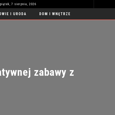
piątek, 7 sierpnia, 2026
SAMOCHODY SPORTOWE TUNING LUKSUS 2026: NOWE TRENDY
UBRAN
MODA I STYL
OWIE I URODA
DOM I WNĘTRZE
tywnej zabawy z