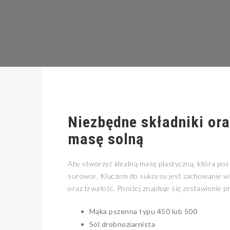
Niezbędne składniki or
masę solną
Aby stworzyć idealną masę plastyczną, która pos
surowce. Kluczem do sukcesu jest zachowanie wł
oraz trwałość. Poniżej znajduje się zestawienie
Mąka pszenna typu 450 lub 500
Sól drobnoziarnista