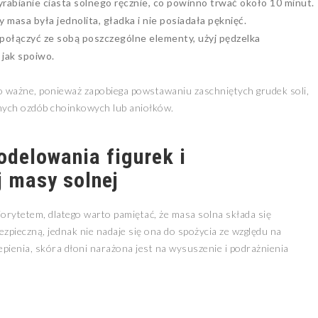
wyrabianie ciasta solnego ręcznie, co powinno trwać około 10 minut.
masa była jednolita, gładka i nie posiadała pęknięć.
 połączyć ze sobą poszczególne elementy, użyj pędzelka
 jak spoiwo.
dzo ważne, ponieważ zapobiega powstawaniu zaschniętych grudek soli,
nych ozdób choinkowych lub aniołków.
delowania figurek i
 masy solnej
iorytetem, dlatego warto pamiętać, że masa solna składa się
ezpieczną, jednak nie nadaje się ona do spożycia ze względu na
pienia, skóra dłoni narażona jest na wysuszenie i podrażnienia