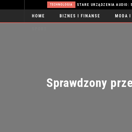
WŁOSY PRZETŁUSZCZAJĄCE SIĘ: SKUTECZNE METODY WALKI
STARE URZĄDZENIA AUDIO: SKARB C
TECHNOLOGIA
HOME
BIZNES I FINANSE
MODA I
SPORT
Sprawdzony przep