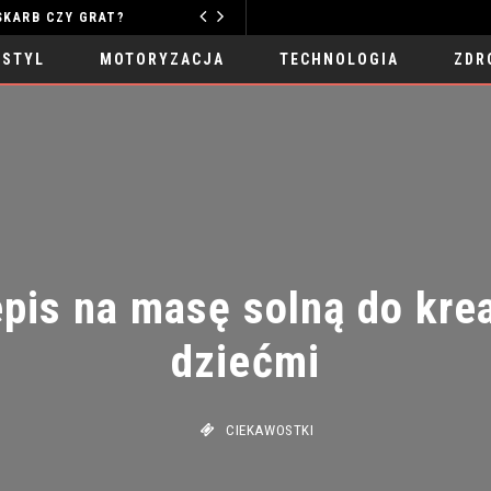
ZY GRAT?
MOTORYZACJA
 STYL
MOTORYZACJA
TECHNOLOGIA
ZDR
is na masę solną do krea
dziećmi
CIEKAWOSTKI