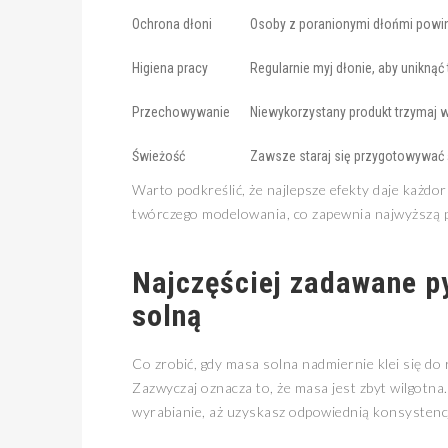
Ochrona dłoni
Osoby z poranionymi dłońmi powin
Higiena pracy
Regularnie myj dłonie, aby uniknąć
Przechowywanie
Niewykorzystany produkt trzymaj
Świeżość
Zawsze staraj się przygotowywać 
Warto podkreślić, że najlepsze efekty daje każd
twórczego modelowania, co zapewnia najwyższą 
Najczęściej zadawane p
solną
Co zrobić, gdy masa solna nadmiernie klei się do 
Zazwyczaj oznacza to, że masa jest zbyt wilgotna
wyrabianie, aż uzyskasz odpowiednią konsystencję