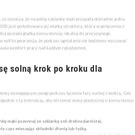
, co oznacza, że na jedną szklankę mąki przypada dokładnie jedna
500 jest podyktowany jej miałką strukturą, która w połączeniu z
lna posiada gładką konsystencję, idealną do precyzyjnego
w soli to gwarancja, że podczas ugniatania nie będziemy wyczuwać
rawia komfort pracy nad każdym rękodziełem.
ę solną krok po kroku dla
niej wymagającym uwagi podczas łączenia fazy suchej z mokrą. Gdy
zgodnie z tą instrukcją, aby otrzymać masę plastyczną o konsystencji
kę mąki pszennej ze szklanką soli drobnoziarnistej.
y czas mieszając składniki dłonią lub łyżką.