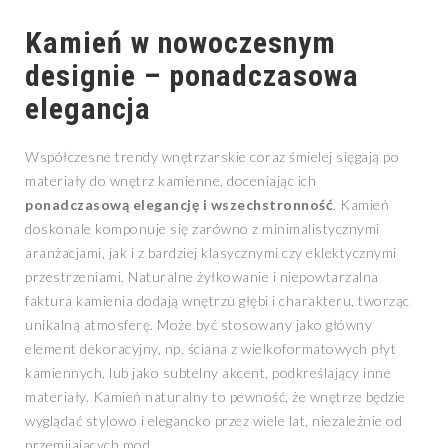
Kamień w nowoczesnym
designie – ponadczasowa
elegancja
Współczesne trendy wnętrzarskie coraz śmielej sięgają po
materiały do wnętrz kamienne, doceniając ich
ponadczasową elegancję i wszechstronność
. Kamień
doskonale komponuje się zarówno z minimalistycznymi
aranżacjami, jak i z bardziej klasycznymi czy eklektycznymi
przestrzeniami. Naturalne żyłkowanie i niepowtarzalna
faktura kamienia dodają wnętrzu głębi i charakteru, tworząc
unikalną atmosferę. Może być stosowany jako główny
element dekoracyjny, np. ściana z wielkoformatowych płyt
kamiennych, lub jako subtelny akcent, podkreślający inne
materiały. Kamień naturalny to pewność, że wnętrze będzie
wyglądać stylowo i elegancko przez wiele lat, niezależnie od
przemijających mod.