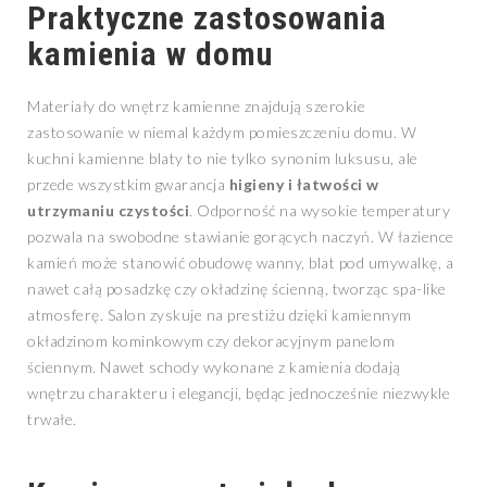
Praktyczne zastosowania
kamienia w domu
Materiały do wnętrz kamienne znajdują szerokie
zastosowanie w niemal każdym pomieszczeniu domu. W
kuchni kamienne blaty to nie tylko synonim luksusu, ale
przede wszystkim gwarancja
higieny i łatwości w
utrzymaniu czystości
. Odporność na wysokie temperatury
pozwala na swobodne stawianie gorących naczyń. W łazience
kamień może stanowić obudowę wanny, blat pod umywalkę, a
nawet całą posadzkę czy okładzinę ścienną, tworząc spa-like
atmosferę. Salon zyskuje na prestiżu dzięki kamiennym
okładzinom kominkowym czy dekoracyjnym panelom
ściennym. Nawet schody wykonane z kamienia dodają
wnętrzu charakteru i elegancji, będąc jednocześnie niezwykle
trwałe.