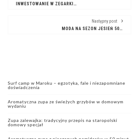
INWESTOWANIE W ZEGARKI: CZY WARTO?
Następny post
MODA NA SEZON JESIEŃ 50+ 2026: STYL I KLASA
Surf camp w Maroku – egzotyka, fale i niezapomniane
doświadczenia
Aromatyczna zupa ze świeżych grzybów w domowym
wydaniu
Zupa zalewajka: tradycyjny przepis na staropolski
domowy specjał
Aromatyczna zupa z pieczonych pomidorów w 50 minut