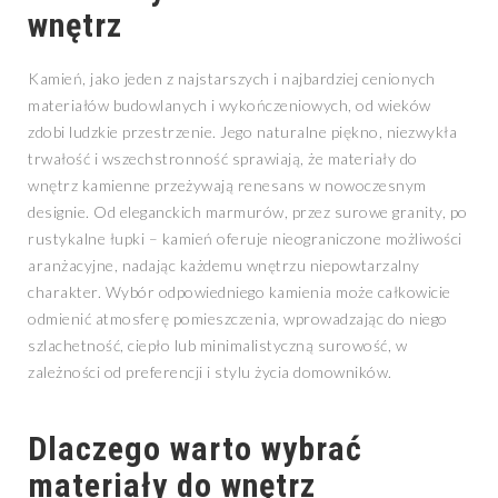
wnętrz
Kamień, jako jeden z najstarszych i najbardziej cenionych
materiałów budowlanych i wykończeniowych, od wieków
zdobi ludzkie przestrzenie. Jego naturalne piękno, niezwykła
trwałość i wszechstronność sprawiają, że materiały do
wnętrz kamienne przeżywają renesans w nowoczesnym
designie. Od eleganckich marmurów, przez surowe granity, po
rustykalne łupki – kamień oferuje nieograniczone możliwości
aranżacyjne, nadając każdemu wnętrzu niepowtarzalny
charakter. Wybór odpowiedniego kamienia może całkowicie
odmienić atmosferę pomieszczenia, wprowadzając do niego
szlachetność, ciepło lub minimalistyczną surowość, w
zależności od preferencji i stylu życia domowników.
Dlaczego warto wybrać
materiały do wnętrz