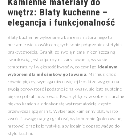
Kamienne materiały do
wnętrz: Blaty kuchenne –
elegancja i funkcjonalność
Blaty kuchenne wykonane z kamienia naturalnego to
marzenie wielu osób ceniących sobie połączenie estetyki z
praktycznością. Granit, ze swoją niemal niezniszczalną
twardością, jest odporny na zarysowania, wysokie
temperatury i większość kwasów, co czyni go
idealnym
wyborem dla miłośników gotowania
. Marmur, choć
równie piękny, wymaga nieco więcej troski ze względu na
swoją porowatość i podatność na kwasy, ale jego subtelne
piękno potrafi oczarować. Kwarcyt łączy w sobie naturalne
piękno kamienia z doskonałą wytrzymałością, często
przewyższającą granit. Wybierając kamienny blat, warto
zwrócić uwagę na jego grubość, wykończenie (polerowane,
matowe) oraz kolorystykę, aby idealnie dopasować go do
stylu kuchni.