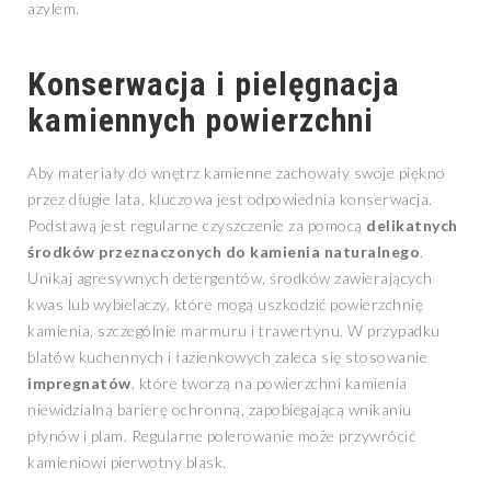
azylem.
Konserwacja i pielęgnacja
kamiennych powierzchni
Aby materiały do wnętrz kamienne zachowały swoje piękno
przez długie lata, kluczowa jest odpowiednia konserwacja.
Podstawą jest regularne czyszczenie za pomocą
delikatnych
środków przeznaczonych do kamienia naturalnego
.
Unikaj agresywnych detergentów, środków zawierających
kwas lub wybielaczy, które mogą uszkodzić powierzchnię
kamienia, szczególnie marmuru i trawertynu. W przypadku
blatów kuchennych i łazienkowych zaleca się stosowanie
impregnatów
, które tworzą na powierzchni kamienia
niewidzialną barierę ochronną, zapobiegającą wnikaniu
płynów i plam. Regularne polerowanie może przywrócić
kamieniowi pierwotny blask.