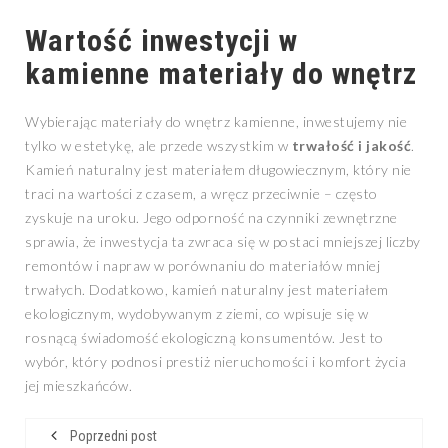
Wartość inwestycji w
kamienne materiały do wnętrz
Wybierając materiały do wnętrz kamienne, inwestujemy nie
tylko w estetykę, ale przede wszystkim w
trwałość i jakość
.
Kamień naturalny jest materiałem długowiecznym, który nie
traci na wartości z czasem, a wręcz przeciwnie – często
zyskuje na uroku. Jego odporność na czynniki zewnętrzne
sprawia, że inwestycja ta zwraca się w postaci mniejszej liczby
remontów i napraw w porównaniu do materiałów mniej
trwałych. Dodatkowo, kamień naturalny jest materiałem
ekologicznym, wydobywanym z ziemi, co wpisuje się w
rosnącą świadomość ekologiczną konsumentów. Jest to
wybór, który podnosi prestiż nieruchomości i komfort życia
jej mieszkańców.
Poprzedni post