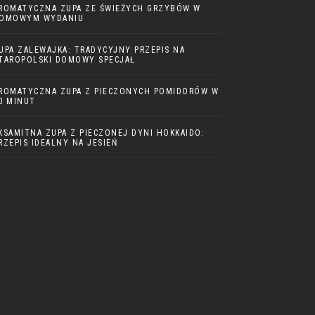
ROMATYCZNA ZUPA ZE ŚWIEŻYCH GRZYBÓW W
OMOWYM WYDANIU
UPA ZALEWAJKA: TRADYCYJNY PRZEPIS NA
TAROPOLSKI DOMOWY SPECJAŁ
ROMATYCZNA ZUPA Z PIECZONYCH POMIDORÓW W
0 MINUT
KSAMITNA ZUPA Z PIECZONEJ DYNI HOKKAIDO:
RZEPIS IDEALNY NA JESIEŃ