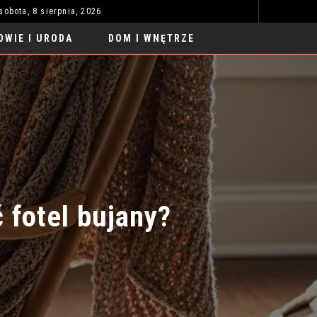
sobota, 8 sierpnia, 2026
SAMOCHODY SPORTOWE TUNING LUKSUS 2026: NOWE TRENDY
UBRAN
MODA I STYL
OWIE I URODA
DOM I WNĘTRZE
fotel bujany?