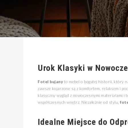
Urok Klasyki w Nowocz
Fotel bujany
to mebel o bogatej historii, który 
zawsze kojarzone są z komfortem, relaksem i pocz
klasyczny wygląd z nowoczesnymi materiałami i 
współczesnych wnętrz. Niezależnie od stylu,
fot
Idealne Miejsce do Odp