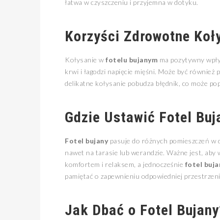
łatwa w czyszczeniu i przyjemna w dotyku.
Korzyści Zdrowotne Koł
Kołysanie w
fotelu bujanym
ma pozytywny wpływ
krwi i łagodzi napięcie mięśni. Może być również
delikatne kołysanie pobudza błędnik, co może p
Gdzie Ustawić Fotel Buj
Fotel bujany
pasuje do różnych pomieszczeń w dom
nawet na tarasie lub werandzie. Ważne jest, aby 
komfortem i relaksem, a jednocześnie
fotel buja
pamiętać o zapewnieniu odpowiedniej przestrzeni
Jak Dbać o Fotel Bujany