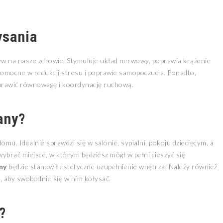
ysania
 na nasze zdrowie. Stymuluje układ nerwowy, poprawia krążenie
 pomocne w redukcji stresu i poprawie samopoczucia. Ponadto,
oprawić równowagę i koordynację ruchową.
any?
u. Idealnie sprawdzi się w salonie, sypialni, pokoju dziecięcym, a
wybrać miejsce, w którym będziesz mógł w pełni cieszyć się
ny
będzie stanowił estetyczne uzupełnienie wnętrza. Należy również
, aby swobodnie się w nim kołysać.
?