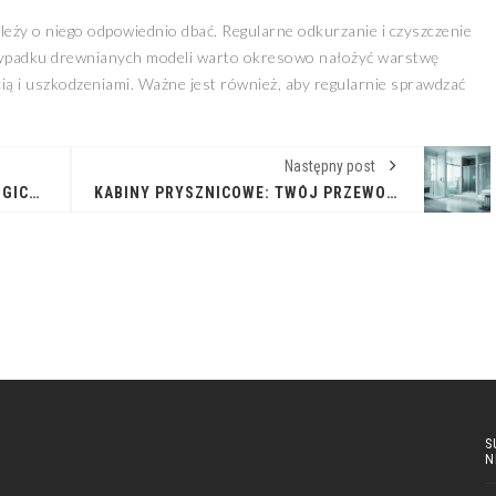
ależy o niego odpowiednio dbać. Regularne odkurzanie i czyszczenie
rzypadku drewnianych modeli warto okresowo nałożyć warstwę
ią i uszkodzeniami. Ważne jest również, aby regularnie sprawdzać
Następny post
MALUJ ŚWIADOMIE: FARBY EKOLOGICZNE DLA ZDROWEGO DOMU
KABINY PRYSZNICOWE: TWÓJ PRZEWODNIK PO ŚWIECIE KOMFORTU KĄPIELI
S
N