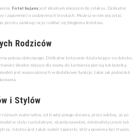
ienia.
Fotel bujany
jest idealnym miejscem do relaksu. Delikatne
wy i zapomnieć o codziennych troskach. Możesz w nim poczytać
 po prostu zamknąć oczy i oddać się błogiemu lenistwu.
łych Rodziców
ia pokoju dziecięcego. Delikatne kołysanie działa kojąco na dziecko,
również idealne miejsce dla mamy do karmienia piersią lub butelką,
e modeli jest wyposażonych w dodatkowe funkcje, takie jak podnóżek
tkowania.
w i Stylów
różnych materiałów, od tradycyjnego drewna, przez wiklinę, aż po
odel w stylu rustykalnym, skandynawskim, minimalistycznym lub
rza. Istotny jest także wybór tapicerki, która powinna być trwała,