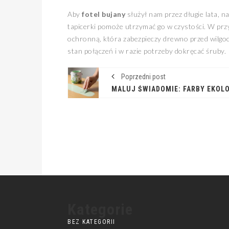
Aby
fotel bujany
służył nam przez długie lata, n
tapicerki pomoże utrzymać go w czystości. W p
ochronną, która zabezpieczy drewno przed wilgoc
stan połączeń i w razie potrzeby dokręcać śruby.
Poprzedni post
Kategorie
BEZ KATEGORII