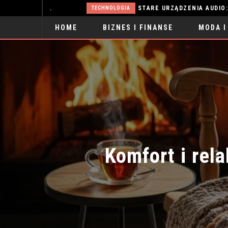
WŁOSY PRZETŁUSZCZAJĄCE SIĘ: SKUTECZNE METODY WALKI
STARE URZĄDZENIA AUDIO: SKARB CZ
TECHNOLOGIA
HOME
BIZNES I FINANSE
MODA I
SPORT
Komfort i rela