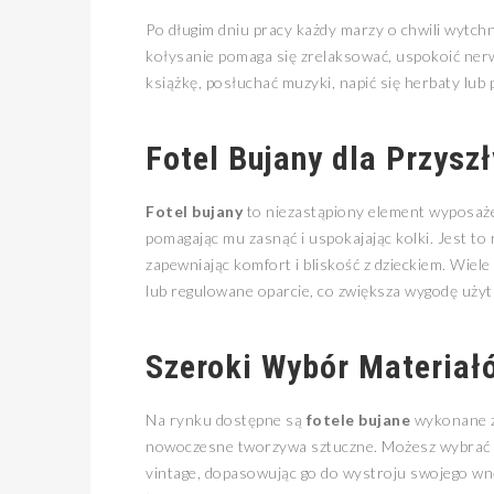
Po długim dniu pracy każdy marzy o chwili wytchn
kołysanie pomaga się zrelaksować, uspokoić ner
książkę, posłuchać muzyki, napić się herbaty lub
Fotel Bujany dla Przysz
Fotel bujany
to niezastąpiony element wyposażen
pomagając mu zasnąć i uspokajając kolki. Jest to 
zapewniając komfort i bliskość z dzieckiem. Wiel
lub regulowane oparcie, co zwiększa wygodę uży
Szeroki Wybór Materiałó
Na rynku dostępne są
fotele bujane
wykonane z 
nowoczesne tworzywa sztuczne. Możesz wybrać m
vintage, dopasowując go do wystroju swojego wnęt