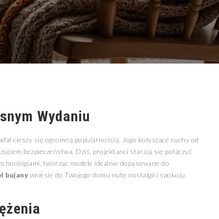
esnym Wydaniu
nadal cieszy się ogromną popularnością. Jego kołyszące ruchy od
uciem bezpieczeństwa. Dziś, projektanci starają się połączyć
technologiami, tworząc modele idealnie dopasowane do
el bujany
wniesie do Twojego domu nutę nostalgii i spokoju.
rężenia