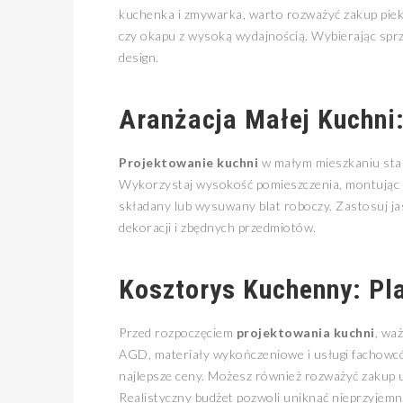
kuchenka i zmywarka, warto rozważyć zakup piek
czy okapu z wysoką wydajnością. Wybierając spr
design.
Aranżacja Małej Kuchni
Projektowanie kuchni
w małym mieszkaniu stano
Wykorzystaj wysokość pomieszczenia, montując sz
składany lub wysuwany blat roboczy. Zastosuj ja
dekoracji i zbędnych przedmiotów.
Kosztorys Kuchenny: Pl
Przed rozpoczęciem
projektowania kuchni
, wa
AGD, materiały wykończeniowe i usługi fachowcó
najlepsze ceny. Możesz również rozważyć zakup u
Realistyczny budżet pozwoli uniknąć nieprzyjemny