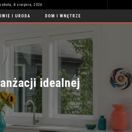
sobota, 8 sierpnia, 2026
SAMOCHODY SPORTOWE TUNING LUKSUS 2026: NOWE TRENDY
UBRAN
MODA I STYL
OWIE I URODA
DOM I WNĘTRZE
żacji idealnej