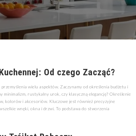
 Kuchennej: Od czego Zacząć?
 przemyślenia wielu aspektów. Zaczynamy od określenia budżetu i
 minimalizm, rustykalny urok, czy klasyczną elegancję? Określenie
, kolorów i akcesoriów. Kluczowe jest również precyzyjne
wszelkie wnęki, okna i drzwi. To podstawa do stworzenia