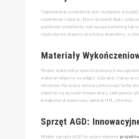
Odpowiednie oświetlenie jest niezbędne w każde
oświetlenie robocze, które doświetli blaty robo
punktowe oświetlenie nad wyspą kuchenną lub wis
ciepła barwa stworzy przytulną atmosferę, a chł
Materiały Wykończeniow
Wybór materiałów wykończeniowych ma ogromny 
materiał odporny na wilgoć, ścieranie i łatwy w c
winylowe. Na ściany można zastosować farbę zmy
odporne na wysokie temperatury, zadrapania i pl
konglomerat kwarcowy, laminat HPL i drewno.
Sprzęt AGD: Innowacyjne
Wybór sprzętu AGD to ważny element
projekto