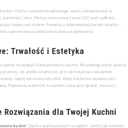
j kuchni. Oprócz oświetlenia głównego, warto zainwestować w
cze, kuchenkę i zlew. Można zastosować taśmy LED pod szafkami,
zące lampy nad stołem. Pamiętaj o odpowiedniej barwie światła –
odna zapewni lepszą widoczność podczas gotowania.
e: Trwałość i Estetyka
wpływ na wygląd i funkcjonalność kuchni. Na podłogę warto wybrać
zyszczeniu, np. płytki ceramiczne, gres porcelanowy lub panele
walną, tapetę winylową lub szkło. Blaty kuchenne powinny być
amy. Popularne materiały to kamień naturalny (granit, marmur),
 Rozwiązania dla Twojej Kuchni
wania kuchni
. Oprócz podstawowych urządzeń, takich jak lodówka,