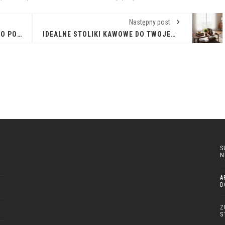
Następny post
ELEGANCJA I CIEPŁO: WSZYSTKO O PODŁOGACH DREWNIANYCH
IDEALNE STOLIKI KAWOWE DO TWOJEGO SALONU
S
N
A
D
Z
S