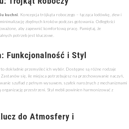
: Trójkąt Roboczy
iu kuchni
. Koncepcja trójkąta roboczego – łącząca lodówkę, zlew i
 minimalizację zbędnych kroków podczas gotowania. Odległości
oważone, aby zapewnić komfortową pracę. Pamiętaj, że
lnych potrzeb jest kluczowe.
 Funkcjonalność i Styl
arto dokładnie przemyśleć ich wybór. Dostępne są różne rodzaje
astanów się, ile miejsca potrzebujesz na przechowywanie naczyń,
owanie szuflad z pełnym wysuwem, szafek narożnych z mechanizmami
 organizację przestrzeni. Styl mebli powinien harmonizować z
lucz do Atmosfery i