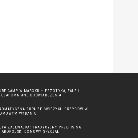
URF CAMP W MAROKU – EGZOTYKA, FALE I
IEZAPOMNIANE DOŚWIADCZENIA
ROMATYCZNA ZUPA ZE ŚWIEŻYCH GRZYBÓW W
OMOWYM WYDANIU
UPA ZALEWAJKA: TRADYCYJNY PRZEPIS NA
TAROPOLSKI DOMOWY SPECJAŁ