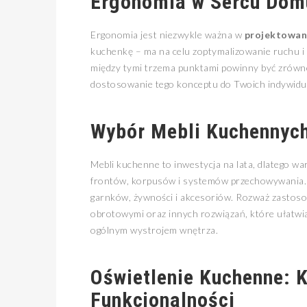
Ergonomia w Sercu Domu
Ergonomia jest niezwykle ważna w
projektowan
kuchenkę – ma na celu zoptymalizowanie ruchu i
między tymi trzema punktami powinny być zrówn
dostosowanie tego konceptu do Twoich indywidua
Wybór Mebli Kuchennych:
Mebli kuchenne to inwestycja na lata, dlatego w
frontów, korpusów i systemów przechowywania. Z
garnków, żywności i akcesoriów. Rozważ zastos
obrotowymi oraz innych rozwiązań, które ułatwią
ogólnym wystrojem wnętrza.
Oświetlenie Kuchenne: K
Funkcjonalności