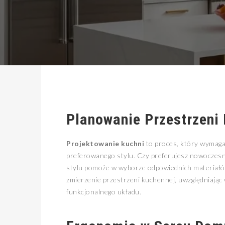
Planowanie Przestrzeni
Projektowanie kuchni
to proces, który wymaga
preferowanego stylu. Czy preferujesz nowoczesny
stylu pomoże w wyborze odpowiednich materiałów
zmierzenie przestrzeni kuchennej, uwzględniając 
funkcjonalnego układu.