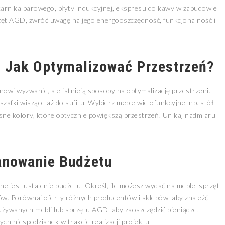
arnika parowego, płyty indukcyjnej, ekspresu do kawy w zabudowie
zęt AGD, zwróć uwagę na jego energooszczędność, funkcjonalność i
: Jak Optymalizować Przestrzeń?
wi wyzwanie, ale istnieją sposoby na optymalizację przestrzeni.
afki wiszące aż do sufitu. Wybierz meble wielofunkcyjne, np. stół
sne kolory, które optycznie powiększą przestrzeń. Unikaj nadmiaru
anowanie Budżetu
żne jest ustalenie budżetu. Określ, ile możesz wydać na meble, sprzęt
w. Porównaj oferty różnych producentów i sklepów, aby znaleźć
żywanych mebli lub sprzętu AGD, aby zaoszczędzić pieniądze.
ch niespodzianek w trakcie realizacji projektu.