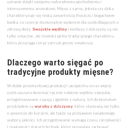
uznanie dzięki swojemu naturalnemu pochodzeniu i
intensywnemu aromatowi. Mięso z sarny, jelenia czy dzika
charakteryzuje się niską zawartością tłuszczu i bogactwem
białka, co czyni je doskonałym wyborem dla osób dbających o
zdrową dietę.
Swojskie wędliny
i kiełbasy z dziczyzny są nie
tylko smaczne, ale również pełne tradycyjnego charakteru,
który przyciąga coraz szersze grono smakoszy.
Dlaczego warto sięgać po
tradycyjne produkty mięsne?
W dobie przemysłowej produkcji i pośpiechu coraz więcej
osób zaczyna doceniać ręcznie robione wędliny swojskie,
przygotowywane z pasją i zgodnie z naturą. Ich doskonałym
przykładem są
wyroby z dziczyzny
, które stanowią nie tylko
o powrocie do korzeni, ale także są przejawem świadomego
wyboru jakości. Ich przygotowanie wymaga czasu, cierpliwości
i znajomości starych technik, które pozwalają zachować