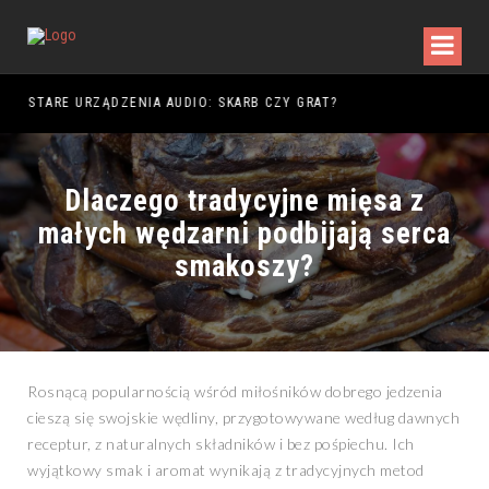
DY WALKI
STARE URZĄDZENIA AUDIO: SKARB CZY GRAT?
Dlaczego tradycyjne mięsa z
małych wędzarni podbijają serca
smakoszy?
Rosnącą popularnością wśród miłośników dobrego jedzenia
cieszą się swojskie wędliny, przygotowywane według dawnych
receptur, z naturalnych składników i bez pośpiechu. Ich
wyjątkowy smak i aromat wynikają z tradycyjnych metod