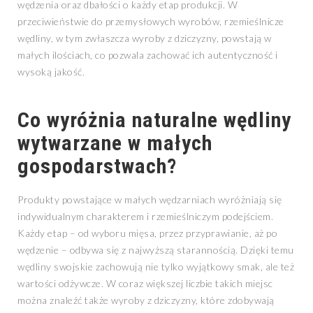
wędzenia oraz dbałości o każdy etap produkcji. W
przeciwieństwie do przemysłowych wyrobów, rzemieślnicze
wędliny, w tym zwłaszcza wyroby z dziczyzny, powstają w
małych ilościach, co pozwala zachować ich autentyczność i
wysoką jakość.
Co wyróżnia naturalne wędliny
wytwarzane w małych
gospodarstwach?
Produkty powstające w małych wędzarniach wyróżniają się
indywidualnym charakterem i rzemieślniczym podejściem.
Każdy etap – od wyboru mięsa, przez przyprawianie, aż po
wędzenie – odbywa się z najwyższą starannością. Dzięki temu
wędliny swojskie zachowują nie tylko wyjątkowy smak, ale też
wartości odżywcze. W coraz większej liczbie takich miejsc
można znaleźć także wyroby z dziczyzny, które zdobywają